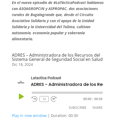
En el nuevo episodio de #LaTácticaPodcast hablamos
SHARE
RSS FEED
con ASOAGROPCIN y ASPROPAC, dos asociaciones
rurales de Bugalagrande que, desde el Circuito
LINK
Asociativo Solidario y con el apoyo de la Unidad
EMBED
Solidaria y la Universidad del Tolima, cultivan
autonomía, economía popular y soberanía
alimentaria
.
ADRES – Administradora de los Recursos del
Sistema General de Seguridad Social en Salud
Dic 18, 2024
Latactica Podcast
A
Play
1x
00:00
/
00:30
Episode
SUBSCRIBE
SHARE
Play in new window
|
Duration: 00:30