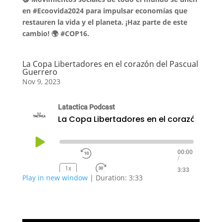
SHARE
RSS FEED
en #Ecoovida2024 para impulsar economías que
restauren la vida y el planeta. ¡Haz parte de este
LINK
cambio! 🌍 #COP16.
EMBED
La Copa Libertadores en el corazón del Pascual
Guerrero
Nov 9, 2023
Latactica Podcast
La Cop
Play
00:00
/
Episode
1x
3:33
Play in new window
|
Duration: 3:33
SUBSCRIBE
SHARE
RSS FEED
SHARE