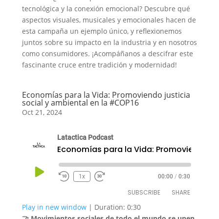
EMBED
tecnológica y la conexión emocional? Descubre qué
aspectos visuales, musicales y emocionales hacen de
esta campaña un ejemplo único, y reflexionemos
juntos sobre su impacto en la industria y en nosotros
como consumidores. ¡Acompáñanos a descifrar este
fascinante cruce entre tradición y modernidad!
Economías para la Vida: Promoviendo justicia
social y ambiental en la #COP16
Oct 21, 2024
Latactica Podcast
Play
1x
00:00
/
0:30
Episode
SUBSCRIBE
SHARE
Play in new window
|
Duration: 0:30
🤝 Movimientos sociales de todo el mundo se unen