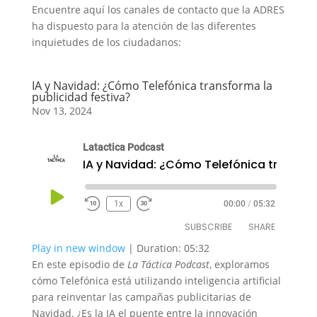
​​​​​​​​​​​​​​​​​​​​​Encuentre aquí los canales de contacto que la ADRES
SHARE
RSS FEED
ha dispuesto para la atención de las diferentes
inquietudes de los ciudadanos:
LINK
EMBED
IA y Navidad: ¿Cómo Telefónica transforma la
publicidad festiva?
Nov 13, 2024
Latactica Podcast
IA y Navidad: ¿Cómo 
Play
1x
00:00
/
05:32
Episode
SUBSCRIBE
SHARE
Play in new window
|
Duration: 05:32
En este episodio de
La Táctica Podcast
, exploramos
SHARE
RSS FEED
cómo Telefónica está utilizando inteligencia artificial
para reinventar las campañas publicitarias de
LINK
Navidad. ¿Es la IA el puente entre la innovación