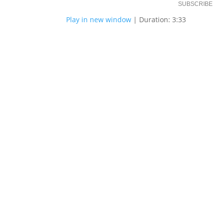
SUBSCRIBE
Play in new window
|
Duration: 3:33
SHARE
RSS FEED
LINK
EMBED