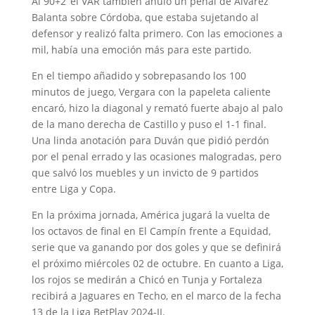
Al 90+2’ el VAR también anuló un penal de Álvarez
Balanta sobre Córdoba, que estaba sujetando al
defensor y realizó falta primero. Con las emociones a
mil, había una emoción más para este partido.
En el tiempo añadido y sobrepasando los 100
minutos de juego, Vergara con la papeleta caliente
encaró, hizo la diagonal y remató fuerte abajo al palo
de la mano derecha de Castillo y puso el 1-1 final.
Una linda anotación para Duván que pidió perdón
por el penal errado y las ocasiones malogradas, pero
que salvó los muebles y un invicto de 9 partidos
entre Liga y Copa.
En la próxima jornada, América jugará la vuelta de
los octavos de final en El Campín frente a Equidad,
serie que va ganando por dos goles y que se definirá
el próximo miércoles 02 de octubre. En cuanto a Liga,
los rojos se medirán a Chicó en Tunja y Fortaleza
recibirá a Jaguares en Techo, en el marco de la fecha
13 de la Liga BetPlay 2024-II.