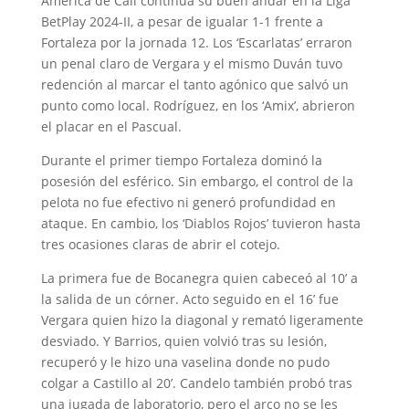
América de Cali continúa su buen andar en la Liga
BetPlay 2024-II, a pesar de igualar 1-1 frente a
Fortaleza por la jornada 12. Los ‘Escarlatas’ erraron
un penal claro de Vergara y el mismo Duván tuvo
redención al marcar el tanto agónico que salvó un
punto como local. Rodríguez, en los ‘Amix’, abrieron
el placar en el Pascual.
Durante el primer tiempo Fortaleza dominó la
posesión del esférico. Sin embargo, el control de la
pelota no fue efectivo ni generó profundidad en
ataque. En cambio, los ‘Diablos Rojos’ tuvieron hasta
tres ocasiones claras de abrir el cotejo.
La primera fue de Bocanegra quien cabeceó al 10’ a
la salida de un córner. Acto seguido en el 16’ fue
Vergara quien hizo la diagonal y remató ligeramente
desviado. Y Barrios, quien volvió tras su lesión,
recuperó y le hizo una vaselina donde no pudo
colgar a Castillo al 20’. Candelo también probó tras
una jugada de laboratorio, pero el arco no se les