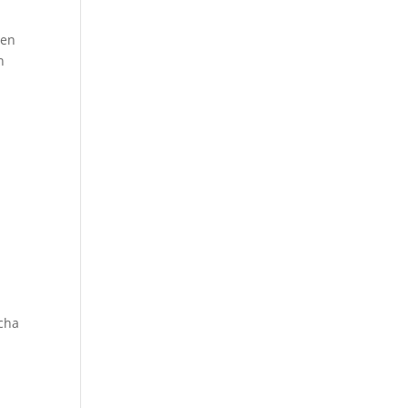
 en
n
echa