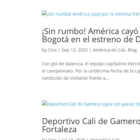
¡Sin rumbo! América cayó 
Bogotá en el estreno de 
by
Ciro
|
Sep 13, 2025
|
América de Cali
,
Blog
Con gol de Valencia, el equipo capitalino derrot
el campeonato. Por la undécima fecha de la Lig
condición de visitante frente a...
Deportivo Cali de Gamero
Fortaleza
by
Ciro
|
Jul 24, 2025
|
Deportivo Cali