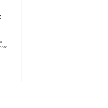
z
 un
 ante