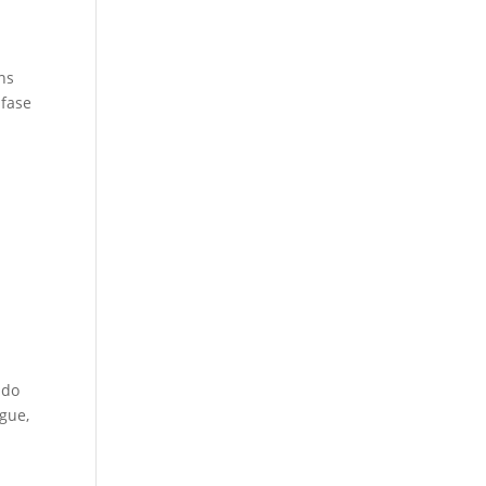
ns
 fase
ido
gue,