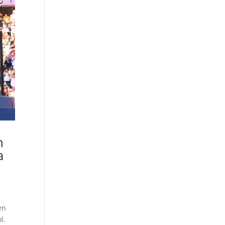
n
a
en
l.