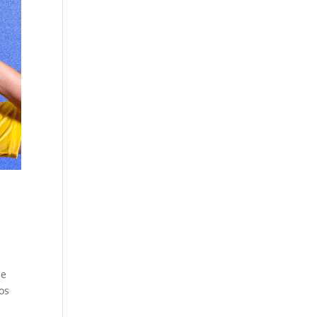
ue
os