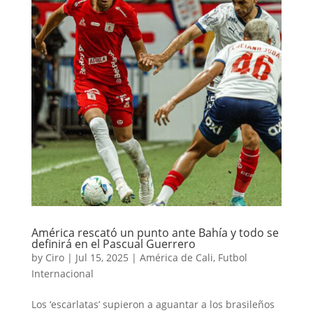
América rescató un punto ante Bahía y todo se
definirá en el Pascual Guerrero
by
Ciro
|
Jul 15, 2025
|
América de Cali
,
Futbol
Internacional
Los ‘escarlatas’ supieron a aguantar a los brasileños