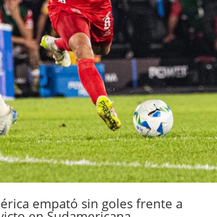
érica empató sin goles frente a
victo en Sudamericana