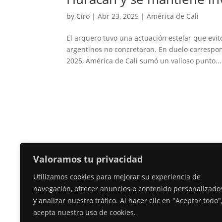
by
Ciro
|
Abr 23, 2025
|
América de Cali
El arquero tuvo una actuación estelar que evitó
argentinos no concretaron. En duelo correspo
2025, América de Cali sumó un valioso punto...
Valoramos tu privacidad
Utilizamos cookies para mejorar su experiencia de
navegación, ofrecer anuncios o contenido personalizado
y analizar nuestro tráfico. Al hacer clic en "Aceptar todo"
acepta nuestro uso de cookies.