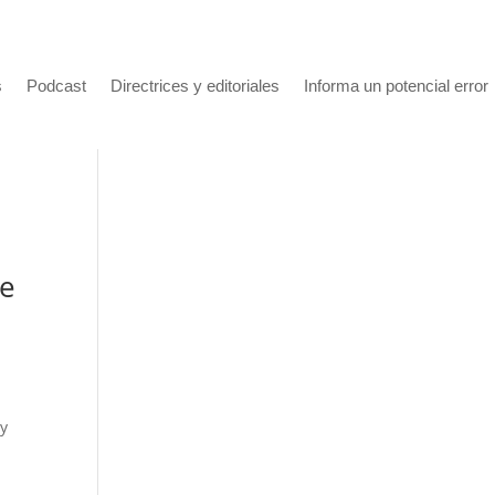
s
Podcast
Directrices y editoriales
Informa un potencial error
de
 y