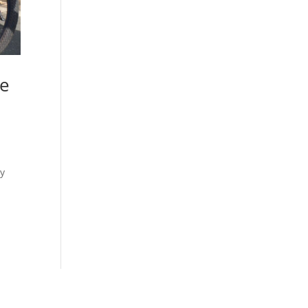
de
 y