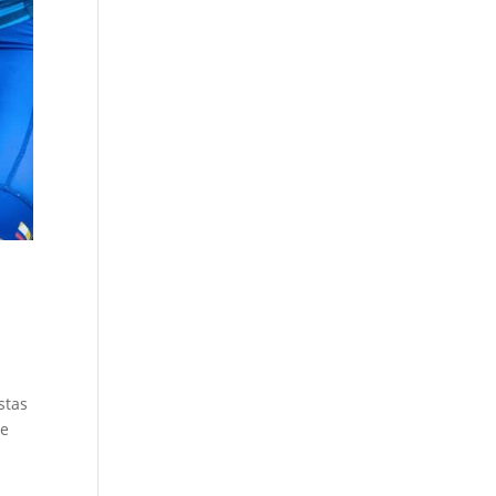
stas
te