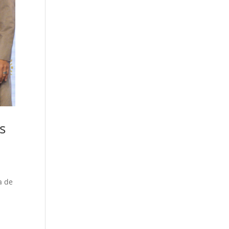
s
a de