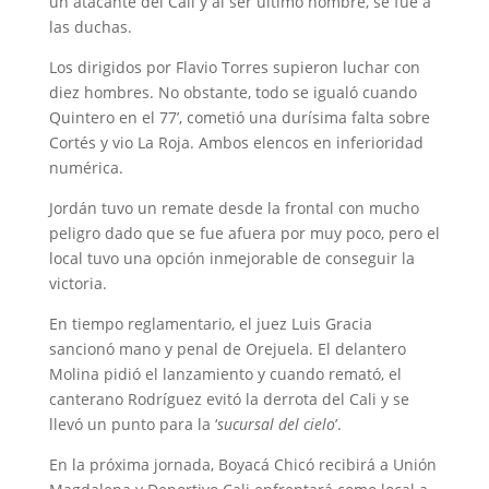
un atacante del Cali y al ser último hombre, se fue a
las duchas.
Los dirigidos por Flavio Torres supieron luchar con
diez hombres. No obstante, todo se igualó cuando
Quintero en el 77’, cometió una durísima falta sobre
Cortés y vio La Roja. Ambos elencos en inferioridad
numérica.
Jordán tuvo un remate desde la frontal con mucho
peligro dado que se fue afuera por muy poco, pero el
local tuvo una opción inmejorable de conseguir la
victoria.
En tiempo reglamentario, el juez Luis Gracia
sancionó mano y penal de Orejuela. El delantero
Molina pidió el lanzamiento y cuando remató, el
canterano Rodríguez evitó la derrota del Cali y se
llevó un punto para la ‘
sucursal del cielo
’.
En la próxima jornada, Boyacá Chicó recibirá a Unión