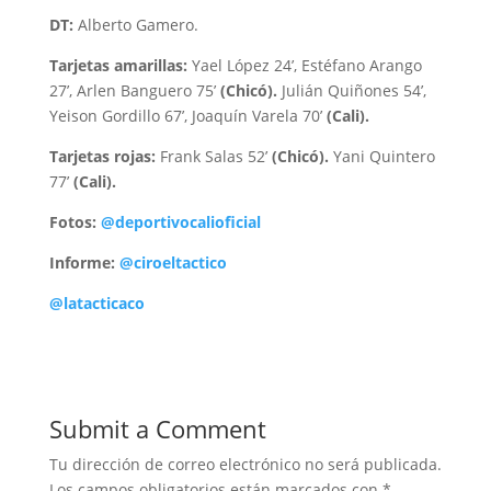
DT:
Alberto Gamero.
Tarjetas amarillas:
Yael López 24’, Estéfano Arango
27’, Arlen Banguero 75’
(Chicó).
Julián Quiñones 54’,
Yeison Gordillo 67’, Joaquín Varela 70’
(Cali).
Tarjetas rojas:
Frank Salas 52’
(Chicó).
Yani Quintero
77’
(Cali).
Fotos:
@deportivocalioficial
Informe:
@ciroeltactico
@latacticaco
Submit a Comment
Tu dirección de correo electrónico no será publicada.
Los campos obligatorios están marcados con
*