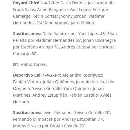
Boyacá Chicó 1-4-2-3-1:
Darío Dennis; José Ampudia,
Frank Salas, Arlen Banguero, Yael López; Enrique
Camargo, Kevin Cortés; Jhonny Jordán, Vladimir
Hernández, Estéfano Arango; Jairo Molina.
Sustituciones:
Delio Ramírez por Yael López 46’, Elian
Peralta por Vladimir Hernández 55’, Johan Bocanegra
por Estéfano Arango 76’, Andrés Dieppa por Enrique
Camargo 80’.
DT:
Flabio Torres.
Deportivo Cali 1-4-2-3-1:
Alejandro Rodríguez;
Fabián Viáfara, Julián Quiñones, Joaquín Varela, Luis
Orejuela; Yeison Gordillo, Yani Quintero; Johan
Martínez, Andrey Estupiñán, Fabián Castillo; Avilés
Hurtado.
Sustituciones:
Javier Reina por Yeison Gordillo 70’,
Fernando Mimbacas por Andrey Estupiñán 77’,
Matías Orozco por Fabián Castillo 79’.