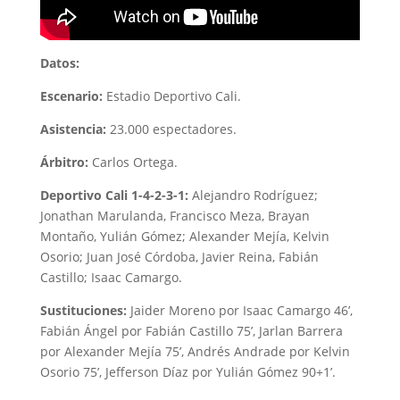
Datos:
Escenario:
Estadio Deportivo Cali.
Asistencia:
23.000 espectadores.
Árbitro:
Carlos Ortega.
Deportivo Cali 1-4-2-3-1:
Alejandro Rodríguez;
Jonathan Marulanda, Francisco Meza, Brayan
Montaño, Yulián Gómez; Alexander Mejía, Kelvin
Osorio; Juan José Córdoba, Javier Reina, Fabián
Castillo; Isaac Camargo.
Sustituciones:
Jaider Moreno por Isaac Camargo 46’,
Fabián Ángel por Fabián Castillo 75’, Jarlan Barrera
por Alexander Mejía 75’, Andrés Andrade por Kelvin
Osorio 75’, Jefferson Díaz por Yulián Gómez 90+1’.