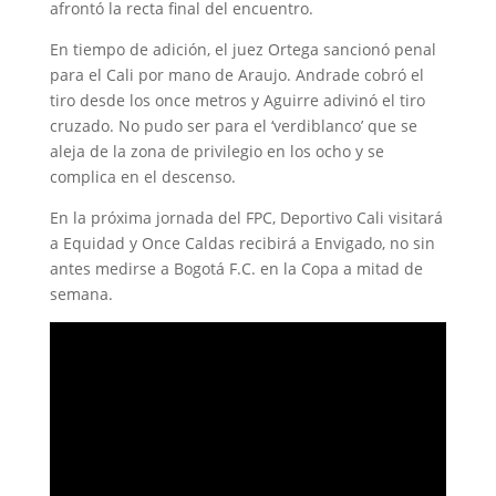
afrontó la recta final del encuentro.
En tiempo de adición, el juez Ortega sancionó penal
para el Cali por mano de Araujo. Andrade cobró el
tiro desde los once metros y Aguirre adivinó el tiro
cruzado. No pudo ser para el ‘verdiblanco’ que se
aleja de la zona de privilegio en los ocho y se
complica en el descenso.
En la próxima jornada del FPC, Deportivo Cali visitará
a Equidad y Once Caldas recibirá a Envigado, no sin
antes medirse a Bogotá F.C. en la Copa a mitad de
semana.