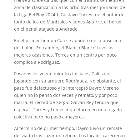
frente a Once Caldas que, con el triunfo, se metió en
zona de clasificación a los ocho tras diez jornadas de
la Liga BetPlay 2024-I. Gustavo Torres fue el autor del
tanto de los de Manizales y James Aguirre, el héroe
en el penal atajado a Andrade.
En el primer tiempo Cali se apoderó de la posesión
del balón. En cambio, el ‘Blanco Blanco’ tuvo las
mejores ocasiones. Torres en un centro por poco
complica a Rodríguez.
Pasados los veinte minutos iniciales, Cali salió
jugando con su arquero Rodríguez. No obstante, el
pase fue defectuoso y lo interceptó Dayro Moreno
quien no lo pensó dos veces y remató, y por poco
marca. El récord de Sergio Galván Rey tendrá que
esperar. Torres y Lemos inquietaron en una jugada
colectiva pero no pasó a mayores.
Al término de primer tiempo, Dayro tuvo un remate
desviado tras cazar un rebote. Los locales carecieron