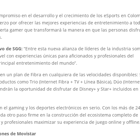
mpromiso en el desarrollo y el crecimiento de los eSports en Colo
zo por ofrecer las mejores experiencias de entretenimiento a to
oferta gamer que transformará la manera en que las personas disfr
s.
ivo de SGG:
“Entre esta nueva alianza de líderes de la industria so
el con experiencias únicas para aficionados y profesionales del
principal entretenimiento del mundo”.
ven un plan de Fibra en cualquiera de las velocidades disponibles: 
ductos como Trio (Internet Fibra + TV + Línea Básica), Dúo (Interne
tendrán la oportunidad de disfrutar de Disney+ y Star+ incluidos en
el gaming y los deportes electrónicos en serio. Con los más de 2
da otro paso firme en la construcción del ecosistema completo de
y profesionales maximizar su experiencia de juego online y offline
ones de Movistar