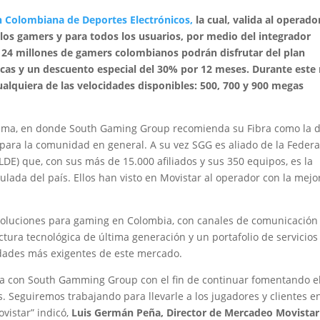
n Colombiana de Deportes Electrónicos,
la cual, valida al operado
los gamers y para todos los usuarios, por medio del integrador
4 millones de gamers colombianos podrán disfrutar del plan
icas y un descuento especial del 30% por 12 meses. Durante este
cualquiera de las velocidades disponibles: 500, 700 y 900 megas
stema, en donde South Gaming Group recomienda su Fibra como la 
 para la comunidad en general. A su vez SGG es aliado de la Feder
E) que, con sus más de 15.000 afiliados y sus 350 equipos, es la
lada del país. Ellos han visto en Movistar al operador con la mejo
soluciones para gaming en Colombia, con canales de comunicación
uctura tecnológica de última generación y un portafolio de servicios
dades más exigentes de este mercado.
nza con South Gamming Group con el fin de continuar fomentando e
s. Seguiremos trabajando para llevarle a los jugadores y clientes e
vistar” indicó,
Luis Germán Peña, Director de Mercadeo Movistar