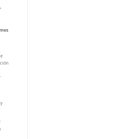
r
 mes
de
ación
r
 y
l
n