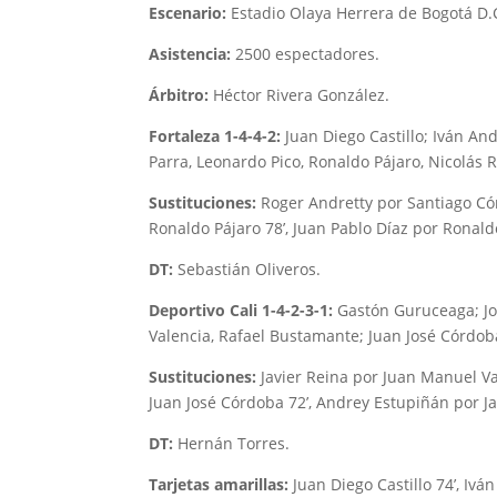
Escenario:
Estadio Olaya Herrera de Bogotá D.
Asistencia:
2500 espectadores.
Árbitro:
Héctor Rivera González.
Fortaleza 1-4-4-2:
Juan Diego Castillo; Iván And
Parra, Leonardo Pico, Ronaldo Pájaro, Nicolás
Sustituciones:
Roger Andretty por Santiago Cór
Ronaldo Pájaro 78’, Juan Pablo Díaz por Ronald
DT:
Sebastián Oliveros.
Deportivo Cali 1-4-2-3-1:
Gastón Guruceaga; Jo
Valencia, Rafael Bustamante; Juan José Córdob
Sustituciones:
Javier Reina por Juan Manuel Va
Juan José Córdoba 72’, Andrey Estupiñán por J
DT:
Hernán Torres.
Tarjetas amarillas:
Juan Diego Castillo 74’, Iv