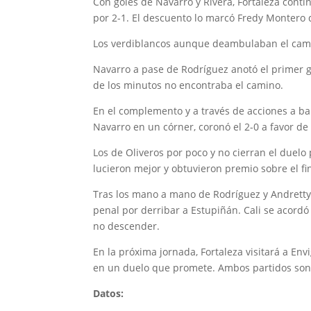
Con goles de Navarro y Rivera, Fortaleza contin
por 2-1. El descuento lo marcó Fredy Montero d
Los verdiblancos aunque deambulaban el campo
Navarro a pase de Rodríguez anotó el primer go
de los minutos no encontraba el camino.
En el complemento y a través de acciones a ba
Navarro en un córner, coronó el 2-0 a favor de
Los de Oliveros por poco y no cierran el duelo 
lucieron mejor y obtuvieron premio sobre el fin
Tras los mano a mano de Rodríguez y Andretty
penal por derribar a Estupiñán. Cali se acordó
no descender.
En la próxima jornada, Fortaleza visitará a En
en un duelo que promete. Ambos partidos son c
Datos: