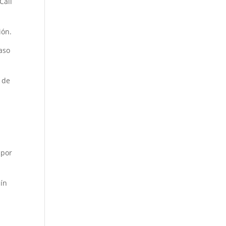
Cali
ión.
paso
 de
 por
lín