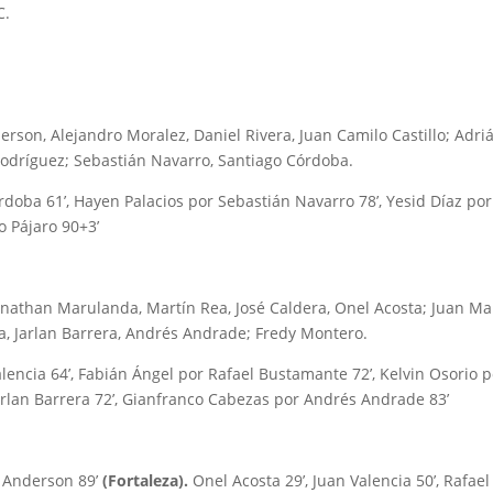
C.
erson, Alejandro Moralez, Daniel Rivera, Juan Camilo Castillo; Adri
 Rodríguez; Sebastián Navarro, Santiago Córdoba.
doba 61’, Hayen Palacios por Sebastián Navarro 78’, Yesid Díaz por
o Pájaro 90+3’
nathan Marulanda, Martín Rea, José Caldera, Onel Acosta; Juan M
a, Jarlan Barrera, Andrés Andrade; Fredy Montero.
lencia 64’, Fabián Ángel por Rafael Bustamante 72’, Kelvin Osorio p
arlan Barrera 72’, Gianfranco Cabezas por Andrés Andrade 83’
án Anderson 89’
(Fortaleza).
Onel Acosta 29’, Juan Valencia 50’, Rafael