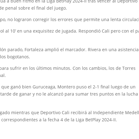
úa a buen ritmo en la Liga BetPlay 2024-II tras vencer al Deportivo 
e penal sobre el final del juego.
, no lograron corregir los errores que permite una lenta circulac
l al 10’ en una exquisitez de jugada. Respondió Cali pero con el 
lón parado, Fortaleza amplió el marcador. Rivera en una asistencia
 los bogotanos.
para sufrir en los últimos minutos. Con los cambios, los de Torres
al.
 que ganó bien Guruceaga, Montero puso el 2-1 final luego de un
 tarde de ganar y no le alcanzó para sumar tres puntos en la lucha
vigado mientras que Deportivo Cali recibirá al Independiente Medel
orrespondientes a la fecha 4 de la Liga BetPlay 2024-II.