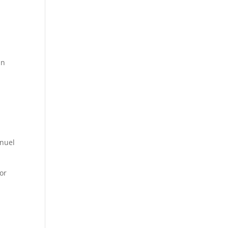
án
anuel
or