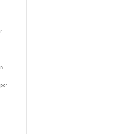
or
on
 por