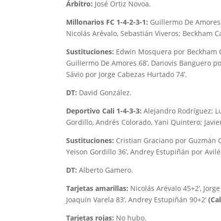
Árbitro:
José Ortiz Novoa.
Millonarios FC 1-4-2-3-1:
Guillermo De Amores; H
Nicolás Arévalo, Sebastián Viveros; Beckham Ca
Sustituciones:
Edwin Mosquera por Beckham Ca
Guillermo De Amores 68’, Danovis Banguero por 
Sávio por Jorge Cabezas Hurtado 74’.
DT:
David González.
Deportivo Cali 1-4-3-3:
Alejandro Rodríguez; L
Gordillo, Andrés Colorado, Yani Quintero; Javier
Sustituciones:
Cristian Graciano por Guzmán C
Yeison Gordillo 36’, Andrey Estupiñán por Avilé
DT:
Alberto Gamero.
Tarjetas amarillas:
Nicolás Arévalo 45+2’, Jorg
Joaquín Varela 83’, Andrey Estupiñán 90+2’
(Cal
Tarjetas rojas:
No hubo.