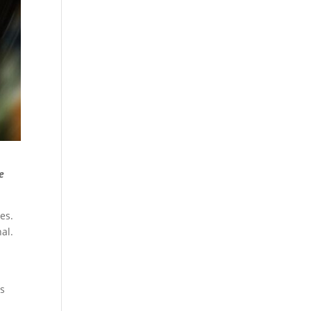
e
es.
al.
as