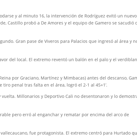
darse y al minuto 16, la intervención de Rodríguez evitó un nuevo
de, Castillo probó a De Amores y el equipo de Gamero se sacudió 
egundo. Gran pase de Viveros para Palacios que ingresó al área y n
favor del local. El extremo reventó un balón en el palo y el verdibla
y Reina por Graciano, Martínez y Mimbacas) antes del descanso, Ga
tiro penal tras falta en el área, logró el 2-1 al 45+1’.
 vuelta. Millonarios y Deportivo Cali no desentonaron y lo demost
rable pero erró al enganchar y rematar por encima del arco de
o vallecaucano, fue protagonista. El extremo centró para Hurtado q