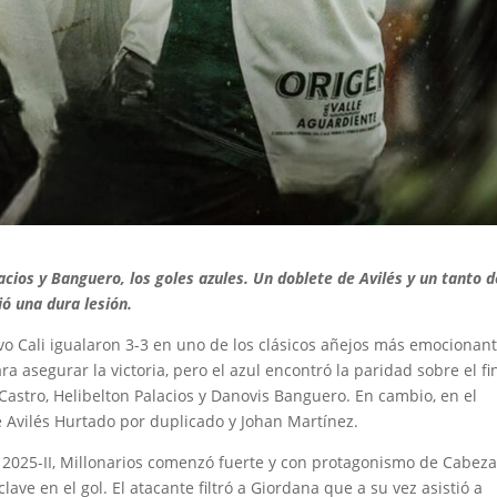
acios y Banguero, los goles azules. Un doblete de Avilés y un tanto d
ió una dura lesión.
vo Cali igualaron 3-3 en uno de los clásicos añejos más emocionant
 asegurar la victoria, pero el azul encontró la paridad sobre el fin
Castro, Helibelton Palacios y Danovis Banguero. En cambio, en el
e Avilés Hurtado por duplicado y Johan Martínez.
ay 2025-II, Millonarios comenzó fuerte y con protagonismo de Cabez
ave en el gol. El atacante filtró a Giordana que a su vez asistió a