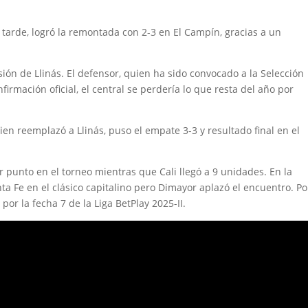
 tarde, logró la remontada con 2-3 en El Campín, gracias a un
lesión de Llinás. El defensor, quien ha sido convocado a la Selección
firmación oficial, el central se perdería lo que resta del año por
ien reemplazó a Llinás, puso el empate 3-3 y resultado final en el
 punto en el torneo mientras que Cali llegó a 9 unidades. En la
ta Fe en el clásico capitalino pero Dimayor aplazó el encuentro. Po
 por la fecha 7 de la Liga BetPlay 2025-II.