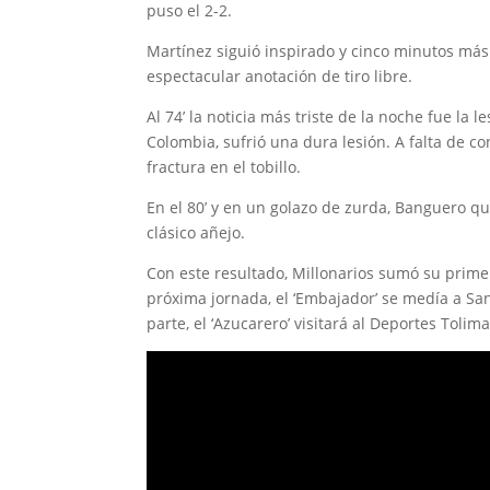
puso el 2-2.
Martínez siguió inspirado y cinco minutos más
espectacular anotación de tiro libre.
Al 74’ la noticia más triste de la noche fue la 
Colombia, sufrió una dura lesión. A falta de con
fractura en el tobillo.
En el 80’ y en un golazo de zurda, Banguero qu
clásico añejo.
Con este resultado, Millonarios sumó su primer
próxima jornada, el ‘Embajador’ se medía a San
parte, el ‘Azucarero’ visitará al Deportes Tolima