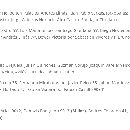
elibelton Palacios, Andrés Llinás, Juan Pablo Vargas, Jorge Arias;
stro, Jorge Cabezas Hurtado, Álex Castro; Santiago Giordana.
stro 65’, Luis Marimón por Santiago Giordana 65’, Diego Novoa p
Andrés Llinás 74’, Dewar Victoria por Sebastián Viveros 74’, Bruno
uis Orejuela, Julián Quiñones, Guzmán Corujo, Joaquín Varela; Yeis
 Reina, Avilés Hurtado, Fabián Castillo.
orujo 35’, Fernando Mimbacas por Javier Reina 35’, Johan Martínez
s Hurtado 77’, Fabián Viáfara por Fabián Castillo 90+3’.
e Arias 90+2’, Danovis Banguero 90+3’
(Millos).
Andrés Colorado 41’,
i).