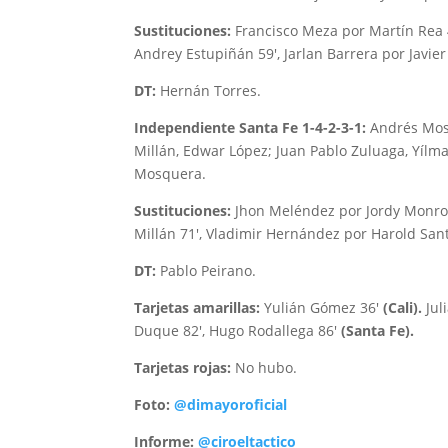
Sustituciones:
Francisco Meza por Martín Rea 4
Andrey Estupiñán 59′, Jarlan Barrera por Javie
DT:
Hernán Torres.
Independiente Santa Fe 1-4-2-3-1:
Andrés Mosq
Millán, Edwar López; Juan Pablo Zuluaga, Yílm
Mosquera.
Sustituciones:
Jhon Meléndez por Jordy Monroy
Millán 71′, Vladimir Hernández por Harold San
DT:
Pablo Peirano.
Tarjetas amarillas:
Yulián Gómez 36′
(Cali).
Jul
Duque 82′, Hugo Rodallega 86′
(Santa Fe).
Tarjetas rojas:
No hubo.
Foto:
@dimayoroficial
Informe:
@ciroeltactico