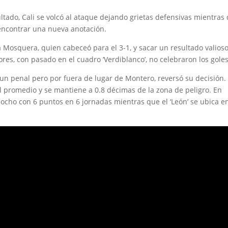
ltado, Cali se volcó al ataque dejando grietas defensivas mientras
 encontrar una nueva anotación.
 a Mosquera, quien cabeceó para el 3-1, y sacar un resultado valios
es, con pasado en el cuadro ‘Verdiblanco’, no celebraron los goles
 un penal pero por fuera de lugar de Montero, reversó su decisión.
el promedio y se mantiene a 0.8 décimas de la zona de peligro. En
os ocho con 6 puntos en 6 jornadas mientras que el ‘León’ se ubica en