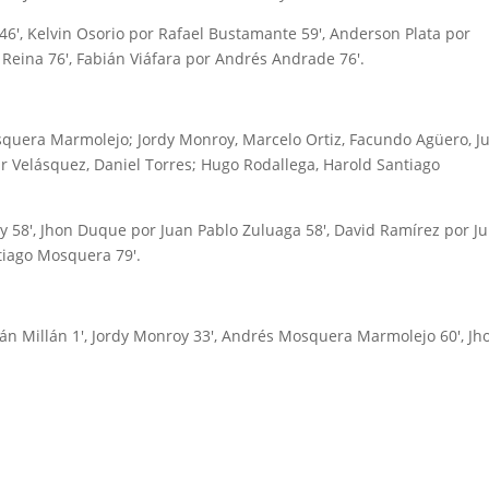
6′, Kelvin Osorio por Rafael Bustamante 59′, Anderson Plata por
r Reina 76′, Fabián Viáfara por Andrés Andrade 76′.
uera Marmolejo; Jordy Monroy, Marcelo Ortiz, Facundo Agüero, Ju
ar Velásquez, Daniel Torres; Hugo Rodallega, Harold Santiago
 58′, Jhon Duque por Juan Pablo Zuluaga 58′, David Ramírez por Ju
tiago Mosquera 79′.
ián Millán 1′, Jordy Monroy 33′, Andrés Mosquera Marmolejo 60′, Jh