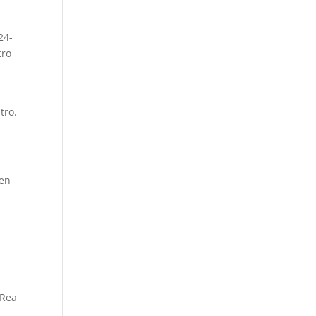
24-
tro
tro.
ien
 Rea