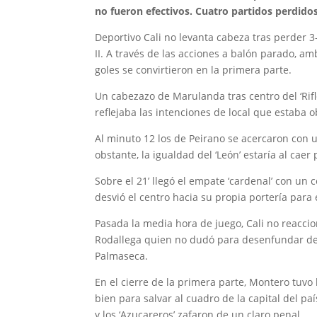
no fueron efectivos. Cuatro partidos perdidos
Deportivo Cali no levanta cabeza tras perder 3
II. A través de las acciones a balón parado, a
goles se convirtieron en la primera parte.
Un cabezazo de Marulanda tras centro del ‘Rifle
reflejaba las intenciones de local que estaba 
Al minuto 12 los de Peirano se acercaron co
obstante, la igualdad del ‘León’ estaría al cae
Sobre el 21’ llegó el empate ‘cardenal’ con un
desvió el centro hacia su propia portería para e
Pasada la media hora de juego, Cali no reacci
Rodallega quien no dudó para desenfundar de p
Palmaseca.
En el cierre de la primera parte, Montero tuv
bien para salvar al cuadro de la capital del p
y los ‘Azucareros’ zafaron de un claro penal.