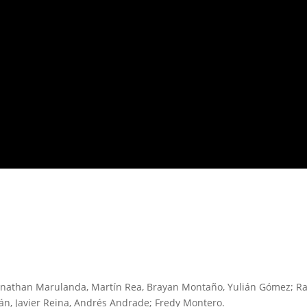
onathan Marulanda, Martín Rea, Brayan Montaño, Yulián Gómez; Ra
án, Javier Reina, Andrés Andrade; Fredy Montero.