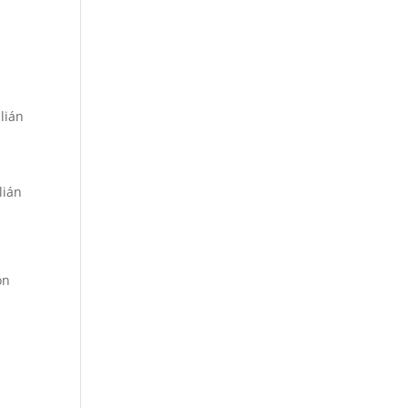
lián
lián
on