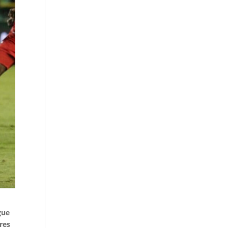
gue
res