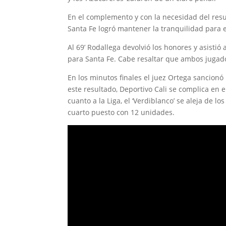
En el complemento y con la necesidad del resu
Santa Fe logró mantener la tranquilidad para
Al 69’ Rodallega devolvió los honores y asistió
para Santa Fe. Cabe resaltar que ambos jugador
En los minutos finales el juez Ortega sancionó
este resultado, Deportivo Cali se complica en 
cuanto a la Liga, el ‘Verdiblanco’ se aleja de l
cuarto puesto con 12 unidades.