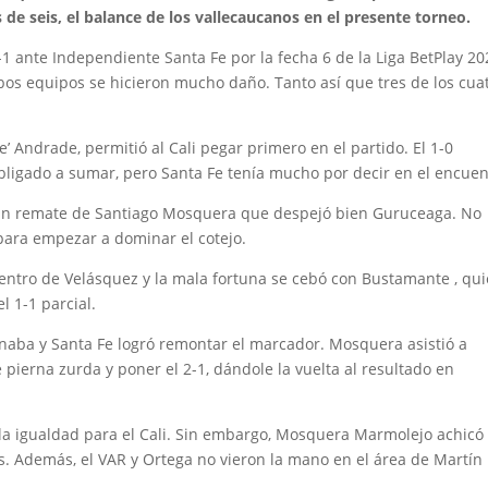
 de seis, el balance de los vallecaucanos en el presente torneo.
-1 ante Independiente Santa Fe por la fecha 6 de la Liga BetPlay 20
mbos equipos se hicieron mucho daño. Tanto así que tres de los cua
’ Andrade, permitió al Cali pegar primero en el partido. El 1-0
obligado a sumar, pero Santa Fe tenía mucho por decir en el encuen
n un remate de Santiago Mosquera que despejó bien Guruceaga. No
r para empezar a dominar el cotejo.
 centro de Velásquez y la mala fortuna se cebó con Bustamante , qu
l 1-1 parcial.
onaba y Santa Fe logró remontar el marcador. Mosquera asistió a
ierna zurda y poner el 2-1, dándole la vuelta al resultado en
o la igualdad para el Cali. Sin embargo, Mosquera Marmolejo achicó
aís. Además, el VAR y Ortega no vieron la mano en el área de Martín