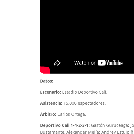
Datos:
Escenario:
Estadio Deportivo Cali.
Asistencia:
15.000 espectadores.
Árbitro:
Carlos Ortega.
Deportivo Cali 1-4-2-3-1:
Gastón Guruceaga; J
Bustamante, Alexander Mejía; Andrey Estuipiñ