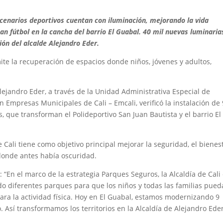
scenarios deportivos cuentan con iluminación, mejorando la vida
an fútbol en la cancha del barrio El Guabal.
40 mil nuevas luminaria
ión del alcalde Alejandro Eder.
te la recuperación de espacios donde niños, jóvenes y adultos,
Alejandro Eder, a través de la Unidad Administrativa Especial de
on Empresas Municipales de Cali – Emcali, verificó la instalación de 
, que transforman el Polideportivo San Juan Bautista y el barrio El
de Cali tiene como objetivo principal mejorar la seguridad, el bienes
 donde antes había oscuridad.
 “En el marco de la estrategia Parques Seguros, la Alcaldía de Cali
o diferentes parques para que los niños y todas las familias pue
para la actividad física. Hoy en El Guabal, estamos modernizando 9
. Así transformamos los territorios en la Alcaldía de Alejandro Eder