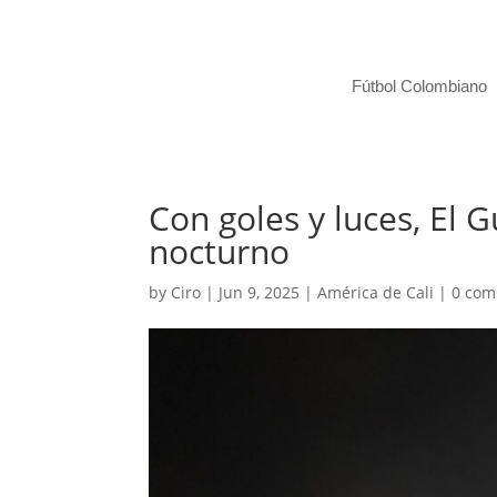
Fútbol Colombiano
Con goles y luces, El 
nocturno
by
Ciro
|
Jun 9, 2025
|
América de Cali
|
0 co