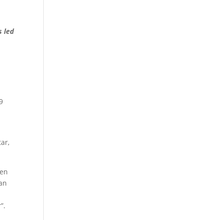
s led
9
tar,
 en
dan
”.