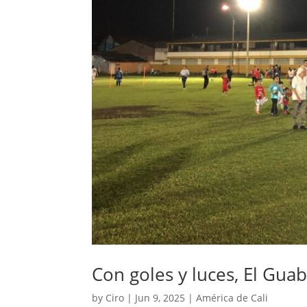
Con goles y luces, El Gua
by
Ciro
|
Jun 9, 2025
|
América de Cali