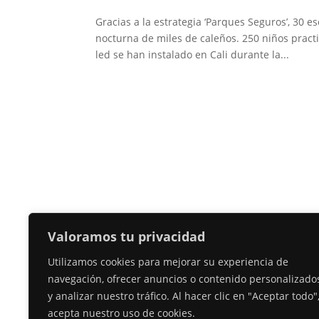
Gracias a la estrategia ‘Parques Seguros’, 30 
nocturna de miles de caleños. 250 niños practi
led se han instalado en Cali durante la...
Valoramos tu privacidad
Utilizamos cookies para mejorar su experiencia de
navegación, ofrecer anuncios o contenido personalizado
y analizar nuestro tráfico. Al hacer clic en "Aceptar todo"
acepta nuestro uso de cookies.