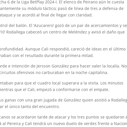
echa 6 de la Liga BetPlay 2024-I. El elenco de Peirano aún le cuesta
tantemente su módulo táctico; pasó de línea de tres a defensa de
ataque y se acordó al final de llegar con claridad.
ntrol del balón. El ‘Azucarero’ gozó de un par de acercamientos y s
l 10’ Rodallega cabeceó un centro de Meléndez y avisó el daño que
n profundidad. Aunque Cali respondió, careció de ideas en el último
aban con el resultado durante la primera mitad.
de e intención de Jersson González para hacer valer la localía. No
 circuitos ofensivos no carburaban en la noche capitalina.
taban para que el cuadro local superara a la visita. Los minutos
ientras que el Cali, empezó a conformarse con el empate.
có sus ganas con una gran jugada de González quien asistió a Rodalle
r el único tanto del encuentro.
ucanos se acordaron tarde de atacar y los tres puntos se quedaron 
rá al Pereira y Cali tendrá un nuevo duelo de verdes frente a Nacio