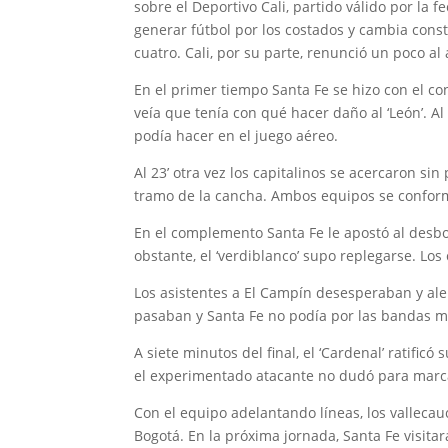
sobre el Deportivo Cali, partido válido por la f
generar fútbol por los costados y cambia cons
cuatro. Cali, por su parte, renunció un poco al 
En el primer tiempo Santa Fe se hizo con el co
veía que tenía con qué hacer daño al ‘León’. A
podía hacer en el juego aéreo.
Al 23’ otra vez los capitalinos se acercaron si
tramo de la cancha. Ambos equipos se conform
En el complemento Santa Fe le apostó al desbor
obstante, el ‘verdiblanco’ supo replegarse. Los
Los asistentes a El Campín desesperaban y alen
pasaban y Santa Fe no podía por las bandas m
A siete minutos del final, el ‘Cardenal’ ratifi
el experimentado atacante no dudó para marca
Con el equipo adelantando líneas, los valleca
Bogotá. En la próxima jornada, Santa Fe visita