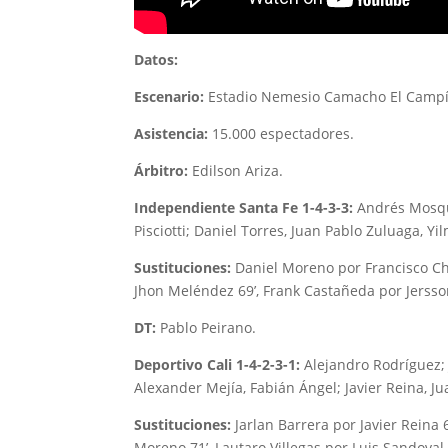
Datos:
Escenario:
Estadio Nemesio Camacho El Campí
Asistencia:
15.000 espectadores.
Árbitro:
Edilson Ariza.
Independiente Santa Fe 1-4-3-3:
Andrés Mosque
Pisciotti; Daniel Torres, Juan Pablo Zuluaga, 
Sustituciones:
Daniel Moreno por Francisco Chav
Jhon Meléndez 69’, Frank Castañeda por Jerss
DT:
Pablo Peirano.
Deportivo Cali 1-4-2-3-1:
Alejandro Rodríguez;
Alexander Mejía, Fabián Ángel; Javier Reina, J
Sustituciones:
Jarlan Barrera por Javier Reina 6
Moreno 71’, Lautaro Villegas por Luis Sandoval