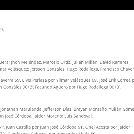
n.
ra; Jhon Meléndez, Marcelo Ortiz, Julián Millán, David Ramírez
Yilmar Velásquez; Jersson González, Hugo Rodallega, Francisco Chaver
erra 59’, Elvis Perlaza por Yilmar Velásquez 69’, José Erik Correa 
on González 90+3’, Facundo Agüero por Hugo Rodallega 90+3’.
 Jonathan Marulanda, Jefferson Díaz, Brayan Montaño, Yulián Góme
uan José Córdoba, Jaider Moreno; Luis Sandoval.
1’, Juan Castilla por Juan José Córdoba 61’, Onel Acosta por Jaider
 72’, Gianfranco Cabezas por Alexander Mejía 86’.