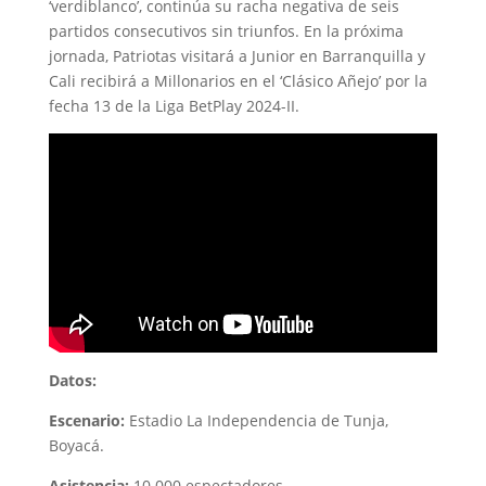
‘verdiblanco’, continúa su racha negativa de seis
partidos consecutivos sin triunfos. En la próxima
jornada, Patriotas visitará a Junior en Barranquilla y
Cali recibirá a Millonarios en el ‘Clásico Añejo’ por la
fecha 13 de la Liga BetPlay 2024-II.
Datos:
Escenario:
Estadio La Independencia de Tunja,
Boyacá.
Asistencia:
10.000 espectadores.