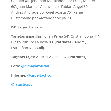
Cantillo 46′, Jonathan Marulanda por Fredy Montero
60′, Juan Manuel Valencia por Fabián Ángel 60′,
Andrés Andrade por Onel Acosta 75′, Rafael
Bustamante por Alexander Mejía 79′.
DT:
Sergio Herrera.
Tarjetas amarillas:
Johan Perea 54′, Cristian Borja 71′,
Diego Ruíz De La Rosa 83′
(Patriotas).
Andrey
Estupiñán 61′,
(Cali).
Tarjetas rojas:
Andrés Alarcón 67′
(Patriotas).
Foto:
@dimayoroficial
Informe:
@ciroeltactico
@latacticaco