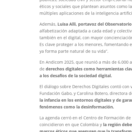
éticos y sociales que plantean asuntos como la 
múltiples aplicaciones de la inteligencia artifici
Además,
Luisa Alli, portavoz del Observatori
alfabetización adaptada a cada edad y colect
también en el digital, con mayor concienciaci
Es clave proteger a los menores, fomentando en
ya forma parte natural de su vida”.
En Andicom 2025, que reunió a más de 6.000 as
de
derechos digitales como herramientas clave 
a los desafíos de la sociedad digital.
El diálogo sobre Derechos Digitales contó con 
Fundación Gabo, y Carolina Botero, directora 
la infancia en los entornos digitales y de gar
fenómenos como la desinformación.
La agenda cerró en el Centro de Formación de 
coincidieron en que Colombia y
la región deb
marcos éticos que aseguren que la transform