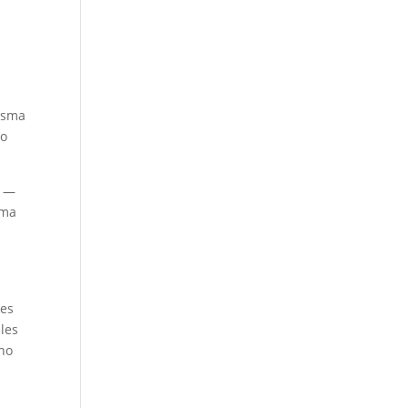
misma
so
s —
rma
les
ales
rno