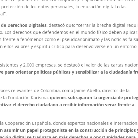
protección de los datos personales, la educación digital o las
al”.
o de Derechos Digitales
, destacó que: “cerrar la brecha digital requ
ivo. Los derechos que defendemos en el mundo físico deben aplicar
ón frente a fenómenos como el pseudoanonimato y las noticias falsa
 ellos valores y espíritu crítico para desenvolverse en un entorno
istentes y 2.000 empresas, se destacó el valor de las cartas nacio
para orientar políticas públicas y sensibilizar a la ciudadanía f
voces relevantes de Colombia, como Jaime Abello, director de la
de la Fundación Karisma,
quienes subrayaron la urgencia de proteg
antizar el derecho ciudadano a recibir información veraz frente a
la Cooperación Española, donde expertos nacionales e internacion
en asumir un papel protagonista en la construcción de principios 
ación digital se traduzca en más derechos y oportunidades para