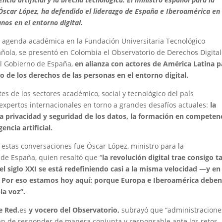
 Óscar López, ha defendido el liderazgo de España e Iberoamérica en 
nos en el entorno digital.
 agenda académica en la Fundación Universitaria Tecnológico
ñola, se presentó en Colombia el Observatorio de Derechos Digital
el Gobierno de España,
en alianza con actores de América Latina p
o de los derechos de las personas en el entorno digital.
s de los sectores académico, social y tecnológico del país
expertos internacionales en torno a grandes desafíos actuales:
la
 la privacidad y seguridad de los datos, la formación en competen
encia artificial.
 estas conversaciones fue Óscar López, ministro para la
 de España, quien resaltó que “
la revolución digital trae consigo t
l siglo XXI se está redefiniendo casi a la misma velocidad —y en 
l. Por eso estamos hoy aquí: porque Europa e Iberoamérica debe
ia
voz”.
e Red.
es
y vocero del Observatorio,
subrayó que “administracione
 han de responder de manera conjunta y responsable ante los retos