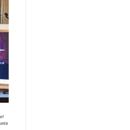
el
junta