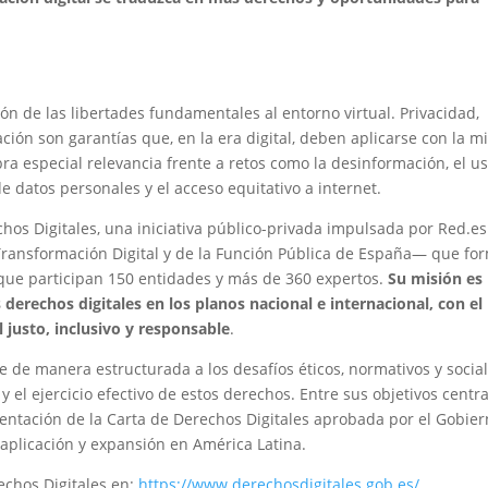
ón de las libertades fundamentales al entorno virtual. Privacidad,
ación son garantías que, en la era digital, deben aplicarse con la 
bra especial relevancia frente a retos como la desinformación, el u
n de datos personales y el acceso equitativo a internet.
chos Digitales, una iniciativa público-privada impulsada por Red.e
a Transformación Digital y de la Función Pública de España— que fo
la que participan 150 entidades y más de 360 expertos.
Su misión es
derechos digitales en los planos nacional e internacional, con el
 justo, inclusivo y responsable
.
 de manera estructurada a los desafíos éticos, normativos y socia
y el ejercicio efectivo de estos derechos. Entre sus objetivos centr
mentación de la Carta de Derechos Digitales aprobada por el Gobie
 aplicación y expansión en América Latina.
echos Digitales en:
https://www.derechosdigitales.gob.es/