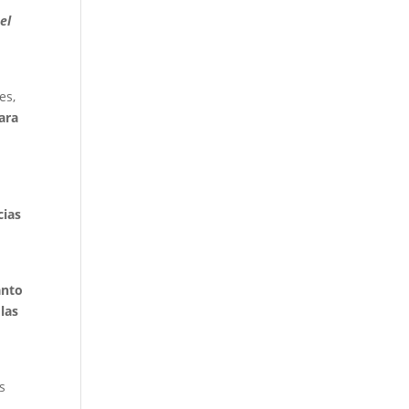
el
es,
ara
cias
anto
las
n
s