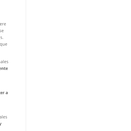
iere
se
s.
 que
nales
rente
er a
ales
y