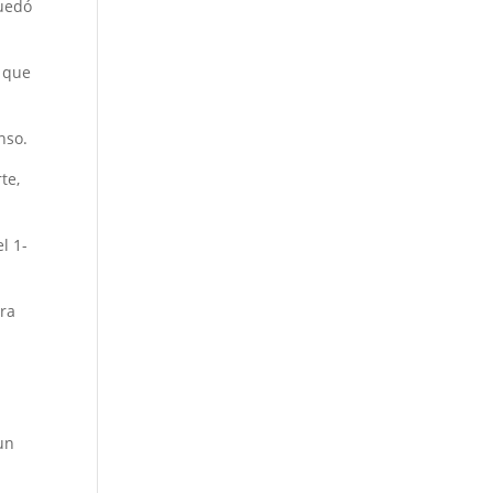
quedó
’ que
nso.
te,
l 1-
ara
 un