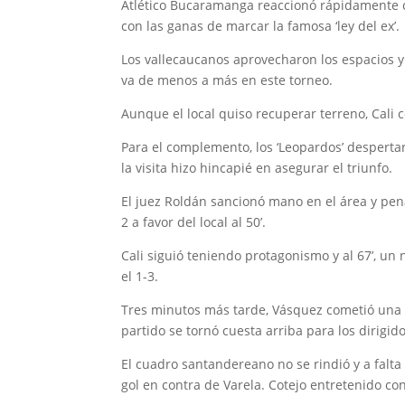
Atlético Bucaramanga reaccionó rápidamente c
con las ganas de marcar la famosa ‘ley del ex’.
Los vallecaucanos aprovecharon los espacios y e
va de menos a más en este torneo.
Aunque el local quiso recuperar terreno, Cali 
Para el complemento, los ‘Leopardos’ despertar
la visita hizo hincapié en asegurar el triunfo.
El juez Roldán sancionó mano en el área y pen
2 a favor del local al 50’.
Cali siguió teniendo protagonismo y al 67’, u
el 1-3.
Tres minutos más tarde, Vásquez cometió una f
partido se tornó cuesta arriba para los dirigid
El cuadro santandereano no se rindió y a falta 
gol en contra de Varela. Cotejo entretenido con