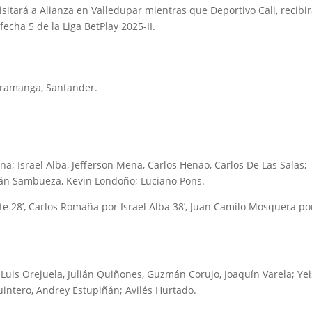
sitará a Alianza en Valledupar mientras que Deportivo Cali, recibir
echa 5 de la Liga BetPlay 2025-II.
aramanga, Santander.
na; Israel Alba, Jefferson Mena, Carlos Henao, Carlos De Las Salas;
bián Sambueza, Kevin Londoño; Luciano Pons.
te 28’, Carlos Romaña por Israel Alba 38’, Juan Camilo Mosquera po
Luis Orejuela, Julián Quiñones, Guzmán Corujo, Joaquín Varela; Ye
Quintero, Andrey Estupiñán; Avilés Hurtado.