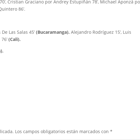
a 70’, Cristian Graciano por Andrey Estupiñán 78’, Michael Aponzá po
Quintero 86’.
s De Las Salas 45’
(Bucaramanga).
Alejandro Rodríguez 15’, Luis
a 76’
(Cali).
).
licada.
Los campos obligatorios están marcados con
*