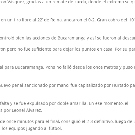
on Vásquez, gracias a un remate de zurda, donde el extremo se 
n un tiro libre al 22’ de Reina, anotaron el 0-2. Gran cobro del ‘10
controló bien las acciones de Bucaramanga y así se fueron al desca
on pero no fue suficiente para dejar los puntos en casa. Por su par
al para Bucaramanga. Pons no falló desde los once metros y puso e
n nuevo penal sancionado por mano, fue capitalizado por Hurtado p
alta y se fue expulsado por doble amarilla. En ese momento, el
os por Leonel Álvarez.
de once minutos para el final, consiguió el 2-3 definitivo, luego de
 los equipos jugando al fútbol.