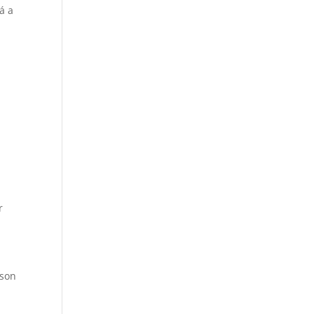
á a
r
ison