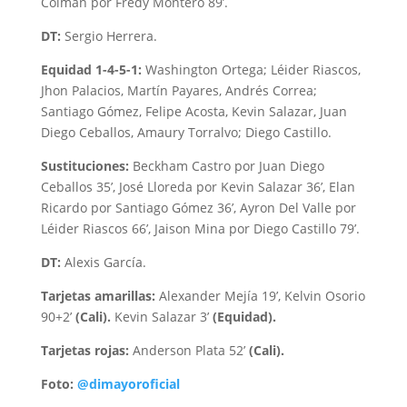
Colmán por Fredy Montero 89’.
DT:
Sergio Herrera.
Equidad 1-4-5-1:
Washington Ortega; Léider Riascos,
Jhon Palacios, Martín Payares, Andrés Correa;
Santiago Gómez, Felipe Acosta, Kevin Salazar, Juan
Diego Ceballos, Amaury Torralvo; Diego Castillo.
Sustituciones:
Beckham Castro por Juan Diego
Ceballos 35’, José Lloreda por Kevin Salazar 36’, Elan
Ricardo por Santiago Gómez 36’, Ayron Del Valle por
Léider Riascos 66’, Jaison Mina por Diego Castillo 79’.
DT:
Alexis García.
Tarjetas amarillas:
Alexander Mejía 19’, Kelvin Osorio
90+2’
(Cali).
Kevin Salazar 3’
(Equidad).
Tarjetas rojas:
Anderson Plata 52’
(Cali).
Foto:
@dimayoroficial