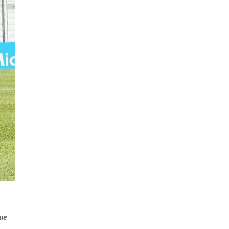
e
que