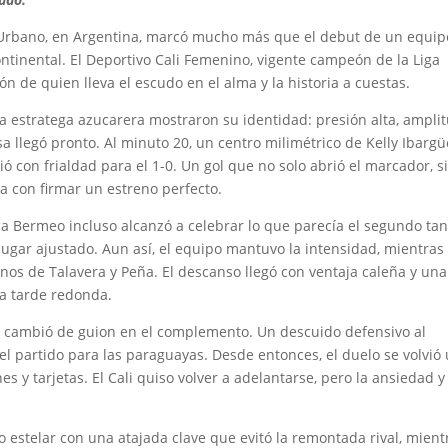
co Urbano, en Argentina, marcó mucho más que el debut de un equip
continental. El Deportivo Cali Femenino, vigente campeón de la Liga
n de quien lleva el escudo en el alma y la historia a cuestas.
la estratega azucarera mostraron su identidad: presión alta, ampli
 llegó pronto. Al minuto 20, un centro milimétrico de Kelly Ibarg
ó con frialdad para el 1-0. Un gol que no solo abrió el marcador, s
 con firmar un estreno perfecto.
ica Bermeo incluso alcanzó a celebrar lo que parecía el segundo tan
 lugar ajustado. Aun así, el equipo mantuvo la intensidad, mientras
nos de Talavera y Peña. El descanso llegó con ventaja caleña y una
na tarde redonda.
e, cambió de guion en el complemento. Un descuido defensivo al
l partido para las paraguayas. Desde entonces, el duelo se volvió
s y tarjetas. El Cali quiso volver a adelantarse, pero la ansiedad y
stelar con una atajada clave que evitó la remontada rival, mient