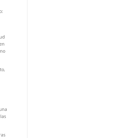
o:
tud
üen
ino
to,
 una
 las
ras