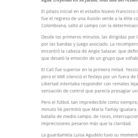
El pitazo inicial en el estadio Nuevo Francis
fue el regreso de una ilusión verde a la élite 
Colombiana, saltó al campo con la determinació
Desde los primeros minutos, las dirigidas por 
por las bandas y juego asociado. La recompensa
encontró la cabeza de Angie Salazar, que defini
que desató la emoción de un grupo que soñaba
El Cali fue superior en la primera mitad. Yess
pero el VAR silenció el festejo por un fuera de
Libertad intentaba responder con remates leja
sensación de control que parecía presagiar u
Pero el fútbol, tan impredecible como siempr
minuto 56 permitió que María Tamay igualara e
batalla de medio campo, de roces, interrupcione
imprecisiones pesaron más que la claridad.
La guardameta Luisa Agudelo tuvo su momento e