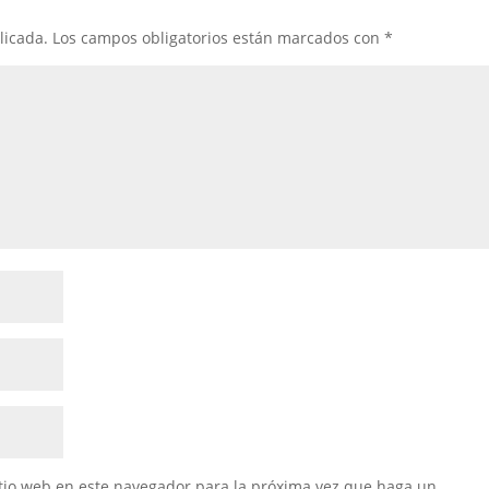
licada.
Los campos obligatorios están marcados con
*
itio web en este navegador para la próxima vez que haga un