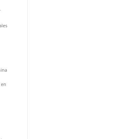
’
ales
nina
 en