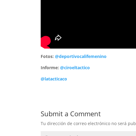
Fotos:
@deportivocalifemenino
Informe:
@ciroeltactico
@latacticaco
Submit a Comment
Tu dirección de correo electrónico no será pub