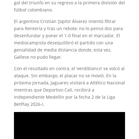
gol del triunfo en su regreso a la primera división del
fútbol colombiano.
El argentino Cristian ‘Jopito’ Álvarez intentó filtrar
para Rentería y tras un rebote, no lo pensó dos para
desenfundar y poner el 1-0 final en el marcador. El
mediocampista desequilibró el partido con una
genialidad de media distancia donde, esta vez,
Gallese no pudo llegar.
Con el resultado en contra, el ‘verdiblanco’ se volcó al
ataque. Sin embargo, el placar no se movió. En la
próxima jornada, Jaguares visitará a Atlético Nacional
mientras que Deportivo Cali, recibirá a
Independiente Medellín por la fecha 2 de la Liga
BetPlay 2026-I.