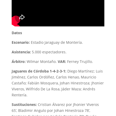
Datos
Escenario:
Estadio Jaraguay de Montería.
Asistencia:
5.000 espectadores.
Árbitro:
Wilmar Montaño.
VAR:
Ferney Trujillo.
Jaguares de Córdoba 1-4-2-3-1:
Diego Martínez; Luis
Jiménez, Carlos Ordóñez, Carlos Henao, Mauricio
Castaño; Fabián Mosquera, Johan Hinestroza; Jhonier
Viveros, Wilfrido De La Rosa, Jáder Maza; Andrés
Rentería.
Sustituciones:
Cristian Álvarez por Jhonier Viveros
65’, Bladimir Angulo por Johan Hinestroza 78’,