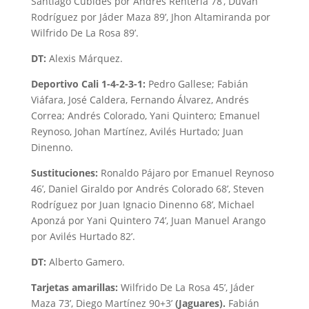
Santiago Cubides por Andrés Rentería 78’, Duván
Rodríguez por Jáder Maza 89’, Jhon Altamiranda por
Wilfrido De La Rosa 89’.
DT:
Alexis Márquez.
Deportivo Cali 1-4-2-3-1:
Pedro Gallese; Fabián
Viáfara, José Caldera, Fernando Álvarez, Andrés
Correa; Andrés Colorado, Yani Quintero; Emanuel
Reynoso, Johan Martínez, Avilés Hurtado; Juan
Dinenno.
Sustituciones:
Ronaldo Pájaro por Emanuel Reynoso
46’, Daniel Giraldo por Andrés Colorado 68’, Steven
Rodríguez por Juan Ignacio Dinenno 68’, Michael
Aponzá por Yani Quintero 74’, Juan Manuel Arango
por Avilés Hurtado 82’.
DT:
Alberto Gamero.
Tarjetas amarillas:
Wilfrido De La Rosa 45’, Jáder
Maza 73’, Diego Martínez 90+3’
(Jaguares).
Fabián