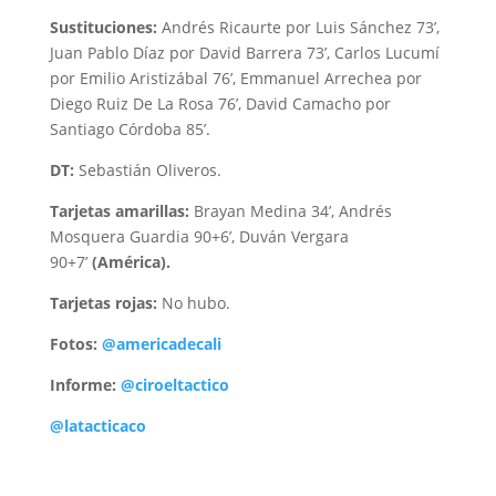
Sustituciones:
Andrés Ricaurte por Luis Sánchez 73’,
Juan Pablo Díaz por David Barrera 73’, Carlos Lucumí
por Emilio Aristizábal 76’, Emmanuel Arrechea por
Diego Ruiz De La Rosa 76’, David Camacho por
Santiago Córdoba 85’.
DT:
Sebastián Oliveros.
Tarjetas amarillas:
Brayan Medina 34’, Andrés
Mosquera Guardia 90+6’, Duván Vergara
90+7’
(América).
Tarjetas rojas:
No hubo.
Fotos:
@americadecali
Informe:
@ciroeltactico
@latacticaco