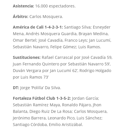
Asistencia:
16.000 espectadores.
Árbitro:
Carlos Mosquera.
América de Cali 1-4-2-3-1:
Santiago Silva; Esneyder
Mena, Andrés Mosquera Guardia, Brayan Medina,
Omar Bertel; José Cavadía, Franco Leys; Jan Lucumí,
Sebastián Navarro, Felipe Gómez; Luis Ramos.
Sustituciones:
Rafael Carrascal por José Cavadía 59,
Juan Fernando Quintero por Sebastián Navarro 59’,
Duván Vergara por Jan Lucumí 62’, Rodrigo Holgado
por Luis Ramos 73’
DT:
Jorge ‘Polilla’ Da Silva.
Fortaleza Fútbol Club 1-3-5-2:
Jordan García;
Sebastián Ramírez Maya, Ronaldo Pájaro, Jhon
Balanta, Diego Ruiz De La Rosa; Carlos Mosquera,
Jerónimo Barrera, Leonardo Pico, Luis Sánchez;
Santiago Córdoba, Emilio Aristizábal.