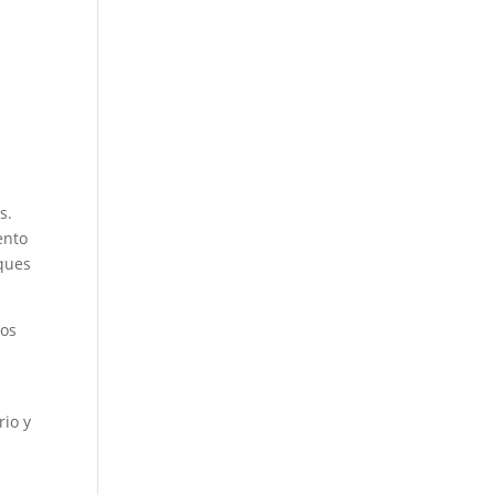
a
s
s.
ento
rques
ros
rio y