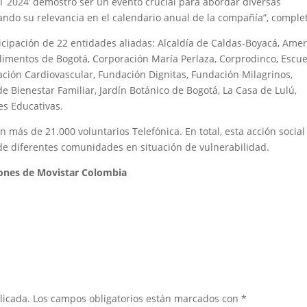
IVT 2024’ demostró ser un evento crucial para abordar diversas
ando su relevancia en el calendario anual de la compañía”, comple
ticipación de 22 entidades aliadas: Alcaldía de Caldas-Boyacá, Ame
imentos de Bogotá, Corporación María Perlaza, Corprodinco, Escue
ación Cardiovascular, Fundación Dignitas, Fundación Milagrinos,
 Bienestar Familiar, Jardín Botánico de Bogotá, La Casa de Lulú,
nes Educativas.
on más de 21.000 voluntarios Telefónica. En total, esta acción social
e diferentes comunidades en situación de vulnerabilidad.
iones de Movistar Colombia
licada.
Los campos obligatorios están marcados con
*