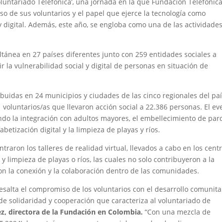
Voluntariado Telefónica’, una jornada en la que Fundación Telefónic
so de sus voluntarios y el papel que ejerce la tecnología como
y digital. Además, este año, se engloba como una de las actividade
ánea en 27 países diferentes junto con 259 entidades sociales a
r la vulnerabilidad social y digital de personas en situación de
ibuidas en 24 municipios y ciudades de las cinco regionales del paí
1 voluntarios/as que llevaron acción social a 22.386 personas. El ev
endo la integración con adultos mayores, el embellecimiento de pa
abetización digital y la limpieza de playas y ríos.
raron los talleres de realidad virtual, llevados a cabo en los cent
y limpieza de playas o ríos, las cuales no solo contribuyeron a la
n la conexión y la colaboración dentro de las comunidades.
resalta el compromiso de los voluntarios con el desarrollo comunita
 de solidaridad y cooperación que caracteriza al voluntariado de
, directora de la Fundación en Colombia.
“Con una mezcla de