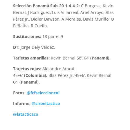
Selección Panamá Sub-20 1-4-4-2:
C Burgess; Kevin
Bernal, J Rodríguez, Luis Villarreal, Ariel Arroyo; Blas
Pérez Jr., Didier Dawson, A Morales, Davis Murillo; O
Peñalba, R Cuello.
Sustituciones:
18 por el 9
DT:
Jorge Dely Valdéz.
Tarjetas amarillas:
Kevin Bernal 58’, 64’
(Panamá).
Tarjetas rojas:
Alejandro Ararat
45+6’
(Colombia).
Blas Pérez Jr. 45+6’, Kevin Bernal
64’
(Panamá).
Fotos:
@fcfseleccioncol
Informe:
@ciroeltactico
@latacticaco