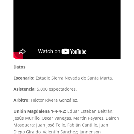
Datos
Escenario:
Estadio Sierra Nevada de Santa Marta.
Asistencia:
5.000 espectadores.
Árbitro:
Héctor Rivera González.
Unión Magdalena 1-4-4-2:
Eduar Esteban Beltrán;
Jesús Murillo, Óscar Vanegas, Martín Payares, Dairon
Mosquera; Juan José Tello, Fabián Cantillo, Juan
Diego Giraldo, Valentín Sánchez; Jannenson