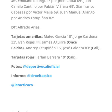
46′, Emiliano Rodríguez por Jhon Cabal 69′, Juan
Camilo Cantillo por Fabián Viáfara 69′, Gianfranco
Cabezas por Víctor Mejía 69′, Juan Manuel Arango
por Andrey Estupiñán 82′.
DT:
Alfredo Arias.
Tarjetas amarillas:
Mateo García 18′, Jorge Cardona
33′, Iván Rojas 44′, James Aguirre
(Once
Caldas).
Andrey Estupiñán 15′, José Caldera 83′
(Cali).
Tarjetas rojas:
Jarlan Barrera 19′
(Cali).
Fotos:
@deportivocalioficial
Informe:
@ciroeltactico
@latacticaco