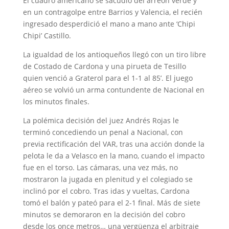
El cuadro americano se sacudió del arreón verde y
en un contragolpe entre Barrios y Valencia, el recién
ingresado desperdició el mano a mano ante ‘Chipi
Chipi’ Castillo.
La igualdad de los antioqueños llegó con un tiro libre
de Costado de Cardona y una pirueta de Tesillo
quien venció a Graterol para el 1-1 al 85’. El juego
aéreo se volvió un arma contundente de Nacional en
los minutos finales.
La polémica decisión del juez Andrés Rojas le
terminó concediendo un penal a Nacional, con
previa rectificación del VAR, tras una acción donde la
pelota le da a Velasco en la mano, cuando el impacto
fue en el torso. Las cámaras, una vez más, no
mostraron la jugada en plenitud y el colegiado se
inclinó por el cobro. Tras idas y vueltas, Cardona
tomó el balón y pateó para el 2-1 final. Más de siete
minutos se demoraron en la decisión del cobro
desde los once metros… una vergüenza el arbitraje