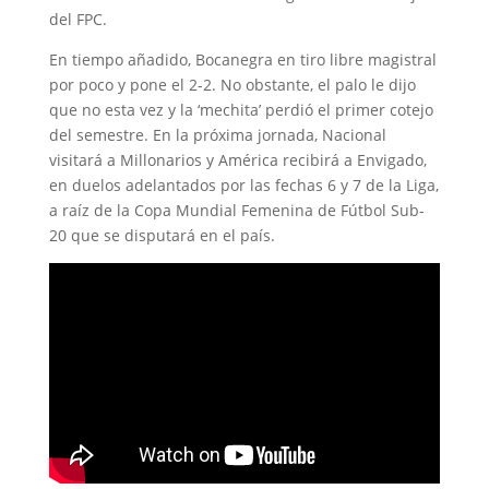
del FPC.
En tiempo añadido, Bocanegra en tiro libre magistral
por poco y pone el 2-2. No obstante, el palo le dijo
que no esta vez y la ‘mechita’ perdió el primer cotejo
del semestre. En la próxima jornada, Nacional
visitará a Millonarios y América recibirá a Envigado,
en duelos adelantados por las fechas 6 y 7 de la Liga,
a raíz de la Copa Mundial Femenina de Fútbol Sub-
20 que se disputará en el país.