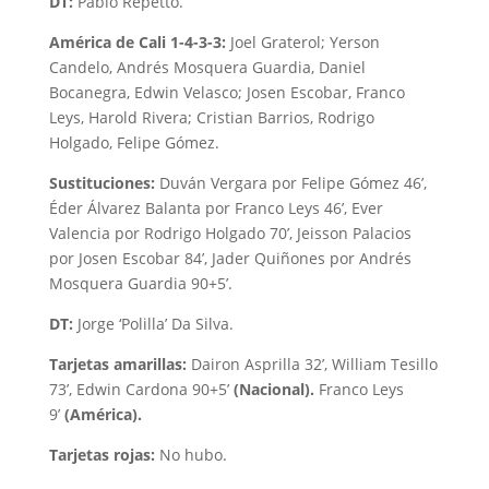
DT:
Pablo Repetto.
América de Cali 1-4-3-3:
Joel Graterol; Yerson
Candelo, Andrés Mosquera Guardia, Daniel
Bocanegra, Edwin Velasco; Josen Escobar, Franco
Leys, Harold Rivera; Cristian Barrios, Rodrigo
Holgado, Felipe Gómez.
Sustituciones:
Duván Vergara por Felipe Gómez 46’,
Éder Álvarez Balanta por Franco Leys 46’, Ever
Valencia por Rodrigo Holgado 70’, Jeisson Palacios
por Josen Escobar 84’, Jader Quiñones por Andrés
Mosquera Guardia 90+5’.
DT:
Jorge ‘Polilla’ Da Silva.
Tarjetas amarillas:
Dairon Asprilla 32’, William Tesillo
73’, Edwin Cardona 90+5’
(Nacional).
Franco Leys
9’
(América).
Tarjetas rojas:
No hubo.