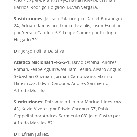
Alexis Zapata, Franco Leys, Harold Rivera; Cristian
Barrios, Rodrigo Holgado, Duván Vergara.
Sustituciones:
Jeisson Palacios por Daniel Bocanegra
24’, Adrián Ramos por Franco Leys 46’, Josen Escobar
por Yerson Candelo 67’, Felipe Gómez por Rodrigo
Holgado 79’.
DT:
Jorge ‘Polilla’ Da Silva.
Atlético Nacional 1-4-2-3-1:
David Ospina; Andrés
Román, Felipe Aguirre, William Tesillo, Álvaro Angulo;
Sebastián Guzmán, Jorman Campuzano; Marino
Hinestroza, Edwin Cardona, Andrés Sarmiento;
Alfredo Morelos.
Sustituciones:
Dairon Asprilla por Marino Hinestroza
46’, Kevin Viveros por Edwin Cardona 57’, Pablo
Ceppelini por Andrés Sarmiento 68’, Joan Castro por
Alfredo Morelos 82’.
DT:
Efraín Juárez.