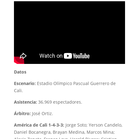
Datos
Escenario:
Estadio Olímpico Pascual Guerrero de
Cali.
Asistencia:
36.969 espectadores.
Árbitro:
José Ortiz.
América de Cali 1-4-3-3:
Jorge Soto; Yerson Candelo,
Daniel Bocanegra, Brayan Medina, Marcos Mina;