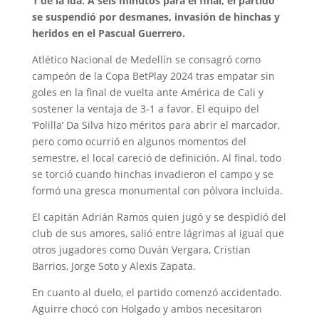
1 de la ida. A seis minutos para el final, el partido
se suspendió por desmanes, invasión de hinchas y
heridos en el Pascual Guerrero.
Atlético Nacional de Medellín se consagró como
campeón de la Copa BetPlay 2024 tras empatar sin
goles en la final de vuelta ante América de Cali y
sostener la ventaja de 3-1 a favor. El equipo del
‘Polilla’ Da Silva hizo méritos para abrir el marcador,
pero como ocurrió en algunos momentos del
semestre, el local careció de definición. Al final, todo
se torció cuando hinchas invadieron el campo y se
formó una gresca monumental con pólvora incluida.
El capitán Adrián Ramos quien jugó y se despidió del
club de sus amores, salió entre lágrimas al igual que
otros jugadores como Duván Vergara, Cristian
Barrios, Jorge Soto y Alexis Zapata.
En cuanto al duelo, el partido comenzó accidentado.
Aguirre chocó con Holgado y ambos necesitaron