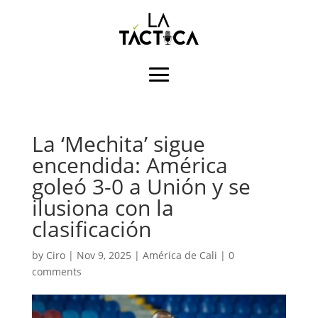
La ‘Mechita’ sigue
encendida: América
goleó 3-0 a Unión y se
ilusiona con la
clasificación
by
Ciro
|
Nov 9, 2025
|
América de Cali
|
0
comments