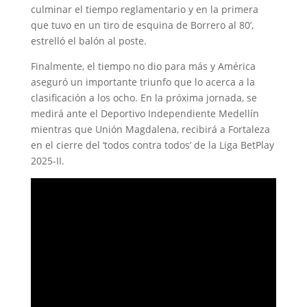
culminar el tiempo reglamentario y en la primera
que tuvo en un tiro de esquina de Borrero al 80’,
estrelló el balón al poste.
Finalmente, el tiempo no dio para más y América
aseguró un importante triunfo que lo acerca a la
clasificación a los ocho. En la próxima jornada, se
medirá ante el Deportivo Independiente Medellín
mientras que Unión Magdalena, recibirá a Fortaleza
en el cierre del ‘todos contra todos’ de la Liga BetPlay
2025-II.