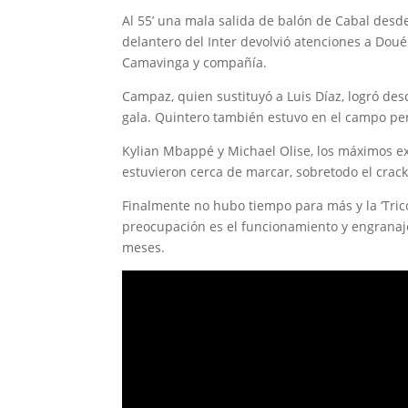
Al 55’ una mala salida de balón de Cabal desde 
delantero del Inter devolvió atenciones a Doué
Camavinga y compañía.
Campaz, quien sustituyó a Luis Díaz, logró de
gala. Quintero también estuvo en el campo p
Kylian Mbappé y Michael Olise, los máximos ex
estuvieron cerca de marcar, sobretodo el crack 
Finalmente no hubo tiempo para más y la ‘Trico
preocupación es el funcionamiento y engranaj
meses.