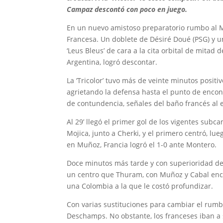
Campaz descontó con poco en juego.
En un nuevo amistoso preparatorio rumbo al Mu
Francesa. Un doblete de Désiré Doué (PSG) y u
‘Leus Bleus’ de cara a la cita orbital de mita
Argentina, logró descontar.
La ‘Tricolor’ tuvo más de veinte minutos posit
agrietando la defensa hasta el punto de encontr
de contundencia, señales del baño francés al
Al 29’ llegó el primer gol de los vigentes sub
Mojica, junto a Cherki, y el primero centró, l
en Muñoz, Francia logró el 1-0 ante Montero.
Doce minutos más tarde y con superioridad de l
un centro que Thuram, con Muñoz y Cabal encim
una Colombia a la que le costó profundizar.
Con varias sustituciones para cambiar el rumb
Deschamps. No obstante, los franceses iban a s