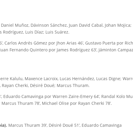
 Daniel Muñoz, Dávinson Sánchez, Juan David Cabal, Johan Mojica;
s Rodríguez, Luis Díaz; Luis Suárez.
’, Carlos Andrés Gómez por Jhon Arias 46’, Gustavo Puerta por Ric
, Juan Fernando Quintero por James Rodríguez 63’, Jáminton Campa
erre Kalulu, Maxence Lacroix, Lucas Hernández, Lucas Digne; War
, Rayan Cherki, Désiré Doué; Marcus Thuram.
4’, Eduardo Camavinga por Warren Zaïre-Emery 64’, Randal Kolo Mu
 Marcus Thuram 78’, Michael Olise por Rayan Cherki 78’.
ia).
Marcus Thuram 39’, Désiré Doué 51’, Eduardo Camavinga