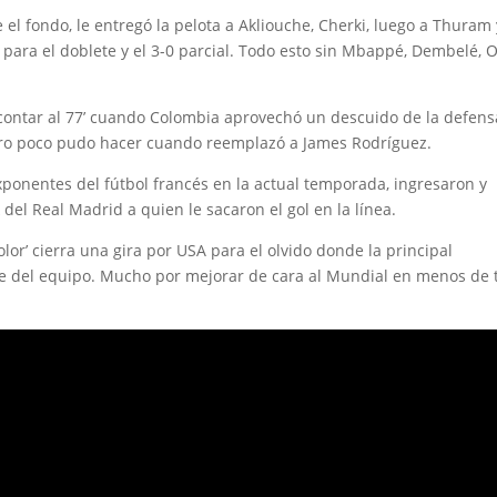
el fondo, le entregó la pelota a Akliouche, Cherki, luego a Thuram 
 para el doblete y el 3-0 parcial. Todo esto sin Mbappé, Dembelé, O
scontar al 77’ cuando Colombia aprovechó un descuido de la defens
ero poco pudo hacer cuando reemplazó a James Rodríguez.
ponentes del fútbol francés en la actual temporada, ingresaron y
del Real Madrid a quien le sacaron el gol en la línea.
lor’ cierra una gira por USA para el olvido donde la principal
e del equipo. Mucho por mejorar de cara al Mundial en menos de 