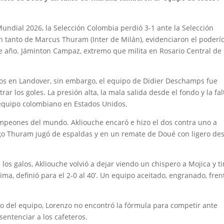
ndial 2026, la Selección Colombia perdió 3-1 ante la Selección
n tanto de Marcus Thuram (Inter de Milán), evidenciaron el poderí
d de año. Jáminton Campaz, extremo que milita en Rosario Central de
ivos en Landover, sin embargo, el equipo de Didier Deschamps fue
ar los goles. La presión alta, la mala salida desde el fondo y la fal
 equipo colombiano en Estados Unidos.
campeones del mundo. Akliouche encaró e hizo el dos contra uno a
uego Thuram jugó de espaldas y en un remate de Doué con ligero de
os galos, Akliouche volvió a dejar viendo un chispero a Mojica y ti
a, definió para el 2-0 al 40’. Un equipo aceitado, engranado, fren
o del equipo, Lorenzo no encontró la fórmula para competir ante
entenciar a los cafeteros.