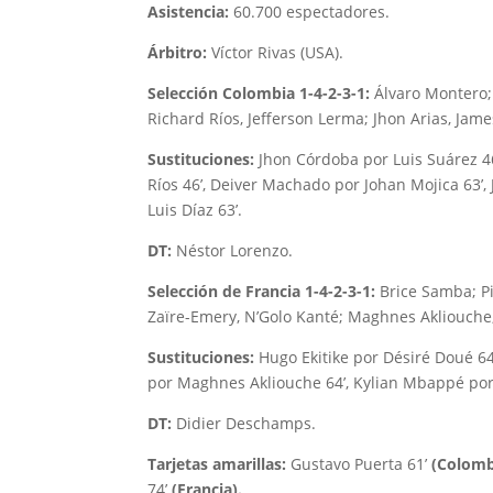
Asistencia:
60.700 espectadores.
Árbitro:
Víctor Rivas (USA).
Selección Colombia 1-4-2-3-1:
Álvaro Montero;
Richard Ríos, Jefferson Lerma; Jhon Arias, Jame
Sustituciones:
Jhon Córdoba por Luis Suárez 46
Ríos 46’, Deiver Machado por Johan Mojica 63’
Luis Díaz 63’.
DT:
Néstor Lorenzo.
Selección de Francia 1-4-2-3-1:
Brice Samba; Pi
Zaïre-Emery, N’Golo Kanté; Maghnes Akliouche
Sustituciones:
Hugo Ekitike por Désiré Doué 6
por Maghnes Akliouche 64’, Kylian Mbappé por
DT:
Didier Deschamps.
Tarjetas amarillas:
Gustavo Puerta 61’
(Colomb
74’
(Francia).