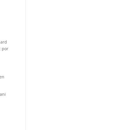
hard
z por
ren
ani