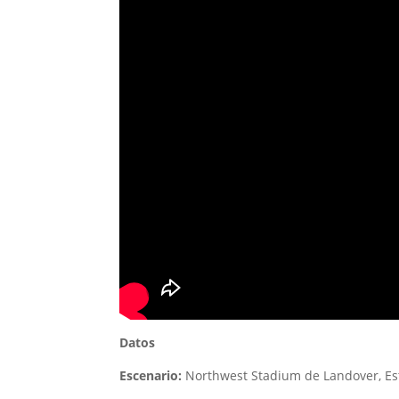
Datos
Escenario:
Northwest Stadium de Landover, Es