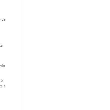
o de
ta
svío
ró
te a