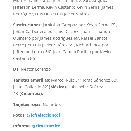
Muñoz, Willer Ditta, Jhon Lucumí, Álvaro Angulo;
Jefferson Lerma, Kevin Castaño; Kevin Serna, James
Rodríguez, Luis Díaz; Luis Javier Suárez.
Sustituciones:
Jáminton Campaz por Kevin Serna 65’,
Johan Carbonero por Luis Díaz 66’, Juan Fernando
Quintero por James Rodríguez 69’, Rafael Santos
Borré por Luis Javier Suárez 69’, Richard Ríos por
Jefferson Lerma 86’, Juan Camilo Portilla por Kevin
Castaño 86’.
DT:
Néstor Lorenzo.
Tarjetas amarillas:
Marcel Ruiz 31’, Jorge Sánchez 63’,
Jesús Gallardo 82’
(México).
Luis Javier Suárez
48’
(Colombia).
Tarjetas rojas:
No hubo.
Fotos:
@fcfseleccioncol
Informe:
@ciroeltactico