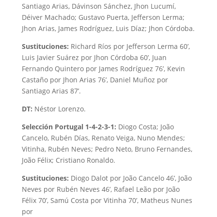
Santiago Arias, Dávinson Sánchez, Jhon Lucumí,
Déiver Machado; Gustavo Puerta, Jefferson Lerma;
Jhon Arias, James Rodríguez, Luis Díaz; Jhon Córdoba.
Sustituciones:
Richard Ríos por Jefferson Lerma 60’,
Luis Javier Suárez por Jhon Córdoba 60’, Juan
Fernando Quintero por James Rodríguez 76’, Kevin
Castaño por Jhon Arias 76’, Daniel Muñoz por
Santiago Arias 87’.
DT:
Néstor Lorenzo.
Selección Portugal 1-4-2-3-1:
Diogo Costa; João
Cancelo, Rubén Días, Renato Veiga, Nuno Mendes;
Vitinha, Rubén Neves; Pedro Neto, Bruno Fernandes,
João Félix; Cristiano Ronaldo.
Sustituciones:
Diogo Dalot por João Cancelo 46’, João
Neves por Rubén Neves 46’, Rafael Leão por João
Félix 70’, Samú Costa por Vitinha 70’, Matheus Nunes
por