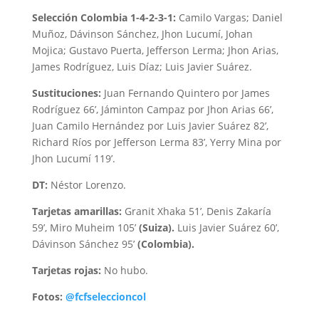
Selección Colombia 1-4-2-3-1:
Camilo Vargas; Daniel
Muñoz, Dávinson Sánchez, Jhon Lucumí, Johan
Mojica; Gustavo Puerta, Jefferson Lerma; Jhon Arias,
James Rodríguez, Luis Díaz; Luis Javier Suárez.
Sustituciones:
Juan Fernando Quintero por James
Rodríguez 66’, Jáminton Campaz por Jhon Arias 66’,
Juan Camilo Hernández por Luis Javier Suárez 82’,
Richard Ríos por Jefferson Lerma 83’, Yerry Mina por
Jhon Lucumí 119’.
DT:
Néstor Lorenzo.
Tarjetas amarillas:
Granit Xhaka 51’, Denis Zakaría
59’, Miro Muheim 105’
(Suiza).
Luis Javier Suárez 60’,
Dávinson Sánchez 95’
(Colombia).
Tarjetas rojas:
No hubo.
Fotos:
@fcfseleccioncol