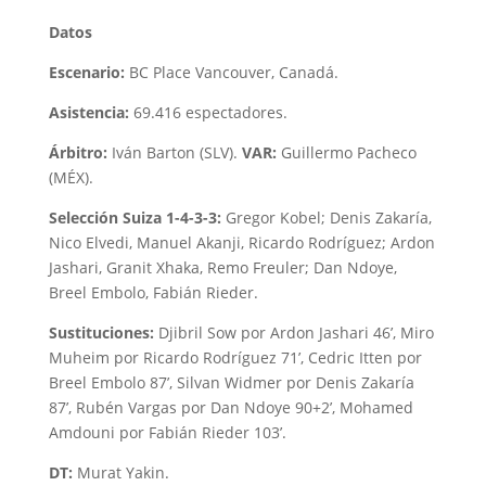
Datos
Escenario:
BC Place Vancouver, Canadá.
Asistencia:
69.416 espectadores.
Árbitro:
Iván Barton (SLV).
VAR:
Guillermo Pacheco
(MÉX).
Selección Suiza 1-4-3-3:
Gregor Kobel; Denis Zakaría,
Nico Elvedi, Manuel Akanji, Ricardo Rodríguez; Ardon
Jashari, Granit Xhaka, Remo Freuler; Dan Ndoye,
Breel Embolo, Fabián Rieder.
Sustituciones:
Djibril Sow por Ardon Jashari 46’, Miro
Muheim por Ricardo Rodríguez 71’, Cedric Itten por
Breel Embolo 87’, Silvan Widmer por Denis Zakaría
87’, Rubén Vargas por Dan Ndoye 90+2’, Mohamed
Amdouni por Fabián Rieder 103’.
DT:
Murat Yakin.