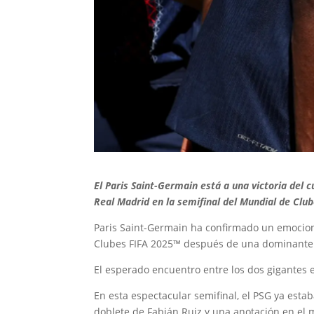
El Paris Saint-Germain está a una victoria del 
Real Madrid en la semifinal del Mundial de Club
Paris Saint-Germain ha confirmado un emocion
Clubes FIFA 2025™ después de una dominante e
El esperado encuentro entre los dos gigantes e
En esta espectacular semifinal, el PSG ya est
doblete de Fabián Ruiz y una anotación en e