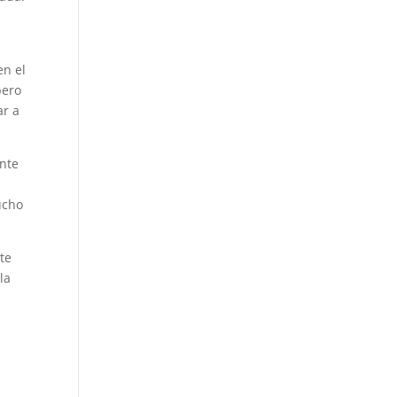
en el
pero
ar a
ente
ucho
te
la