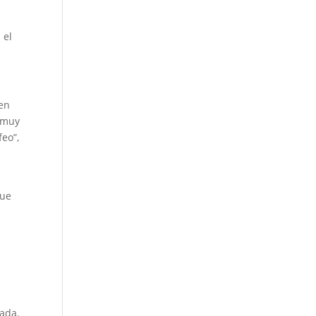
 el
 en
y muy
eo”,
que
rada.