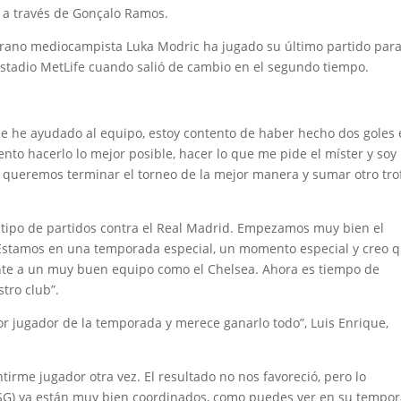
 a través de Gonçalo Ramos.
eterano mediocampista Luka Modric ha jugado su último partido para
 Estadio MetLife cuando salió de cambio en el segundo tiempo.
ue he ayudado al equipo, estoy contento de haber hecho dos goles
nto hacerlo lo mejor posible, hacer lo que me pide el míster y so
 queremos terminar el torneo de la mejor manera y sumar otro trof
te tipo de partidos contra el Real Madrid. Empezamos muy bien el
 Estamos en una temporada especial, un momento especial y creo 
te a un muy buen equipo como el Chelsea. Ahora es tiempo de
tro club”.
 jugador de la temporada y merece ganarlo todo”, Luis Enrique,
ntirme jugador otra vez. El resultado no nos favoreció, pero lo
(PSG) ya están muy bien coordinados, como puedes ver en su tempo