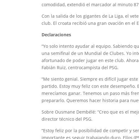
comodidad, extendió el marcador al minuto 87
Con la salida de los gigantes de La Liga, el v
club. El croata recibió una gran ovación en el
Declaraciones
“Yo solo intento ayudar al equipo. Sabiendo q
una semifinal de un Mundial de Clubes. Yo inte
afortunado de poder jugar en este club. Ahora
Fabián Ruiz, centrocampista del PSG.
“Me siento genial. Siempre es difícil jugar es
partido. Estoy muy feliz con este desempeño.
merecíamos ganar. Tenemos un paso más fren
prepararlo. Queremos hacer historia para nues
Sobre Ousmane Dembélé: “Creo que es el mejor
director técnico del PSG.
“Estoy feliz por la posibilidad de competir y se
importante es seguir trabajando duro. Ellos 