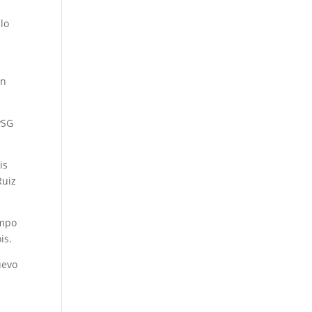
lo
en
PSG
is
Ruiz
ampo
is.
uevo