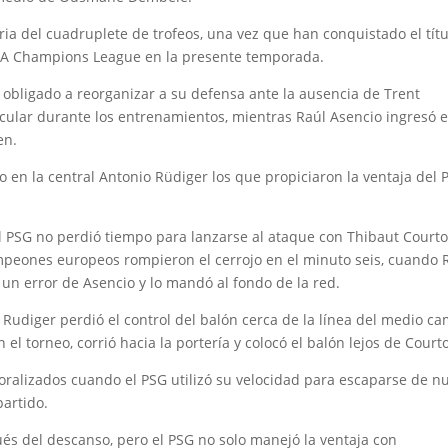
ria del cuadruplete de trofeos, una vez que han conquistado el títu
UEFA Champions League en la presente temporada.
io obligado a reorganizar a su defensa ante la ausencia de Trent
cular durante los entrenamientos, mientras Raúl Asencio ingresó 
en.
 en la central Antonio Rüdiger los que propiciaron la ventaja del 
el PSG no perdió tiempo para lanzarse al ataque con Thibaut Courto
mpeones europeos rompieron el cerrojo en el minuto seis, cuando 
un error de Asencio y lo mandó al fondo de la red.
 Rudiger perdió el control del balón cerca de la línea del medio c
el torneo, corrió hacia la portería y colocó el balón lejos de Courto
ralizados cuando el PSG utilizó su velocidad para escaparse de n
partido.
és del descanso, pero el PSG no solo manejó la ventaja con