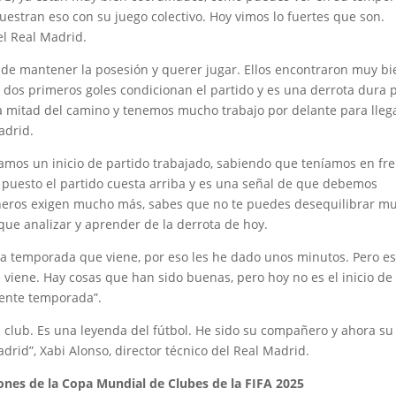
stran eso con su juego colectivo. Hoy vimos lo fuertes que son.
del Real Madrid.
r de mantener la posesión y querer jugar. Ellos encontraron muy bi
 dos primeros goles condicionan el partido y es una derrota dura 
 mitad del camino y tenemos mucho trabajo por delante para lleg
adrid.
íamos un inicio de partido trabajado, sabiendo que teníamos en fr
 puesto el partido cuesta arriba y es una señal de que debemos
aneros exigen mucho más, sabes que no te puedes desequilibrar m
que analizar y aprender de la derrota de hoy.
 la temporada que viene, por eso les he dado unos minutos. Pero es
viene. Hay cosas que han sido buenas, pero hoy no es el inicio de 
sente temporada”.
l club. Es una leyenda del fútbol. He sido su compañero y ahora su
rid”, Xabi Alonso, director técnico del Real Madrid.
ones de la Copa Mundial de Clubes de la FIFA 2025