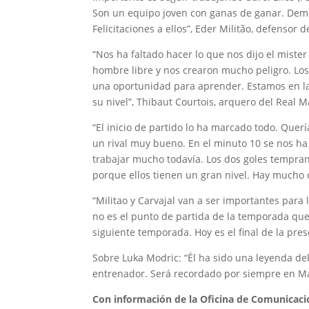
Son un equipo joven con ganas de ganar. Demue
Felicitaciones a ellos”, Eder Militão, defensor 
“Nos ha faltado hacer lo que nos dijo el miste
hombre libre y nos crearon mucho peligro. Los
una oportunidad para aprender. Estamos en la
su nivel”, Thibaut Courtois, arquero del Real M
“El inicio de partido lo ha marcado todo. Quer
un rival muy bueno. En el minuto 10 se nos ha
trabajar mucho todavía. Los dos goles tempr
porque ellos tienen un gran nivel. Hay mucho 
“Militao y Carvajal van a ser importantes para
no es el punto de partida de la temporada que 
siguiente temporada. Hoy es el final de la pre
Sobre Luka Modric: “Él ha sido una leyenda de
entrenador. Será recordado por siempre en Mad
Con información de la Oficina de Comunicaci