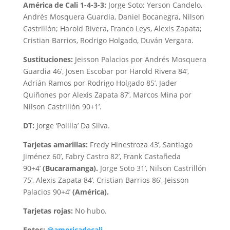
América de Cali 1-4-3-3:
Jorge Soto; Yerson Candelo,
Andrés Mosquera Guardia, Daniel Bocanegra, Nilson
Castrillón; Harold Rivera, Franco Leys, Alexis Zapata;
Cristian Barrios, Rodrigo Holgado, Duván Vergara.
Sustituciones:
Jeisson Palacios por Andrés Mosquera
Guardia 46’, Josen Escobar por Harold Rivera 84’,
Adrián Ramos por Rodrigo Holgado 85’, Jader
Quiñones por Alexis Zapata 87’, Marcos Mina por
Nilson Castrillón 90+1’.
DT:
Jorge ‘Polilla’ Da Silva.
Tarjetas amarillas:
Fredy Hinestroza 43’, Santiago
Jiménez 60’, Fabry Castro 82’, Frank Castañeda
90+4’
(Bucaramanga).
Jorge Soto 31’, Nilson Castrillón
75’, Alexis Zapata 84’, Cristian Barrios 86’, Jeisson
Palacios 90+4’
(América).
Tarjetas rojas:
No hubo.
Fotos:
@americadecali