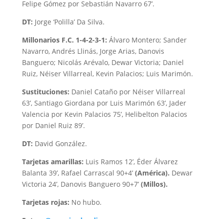
Felipe Gómez por Sebastián Navarro 67’.
DT:
Jorge ‘Polilla’ Da Silva.
Millonarios F.C. 1-4-2-3-1:
Álvaro Montero; Sander
Navarro, Andrés Llinás, Jorge Arias, Danovis
Banguero; Nicolás Arévalo, Dewar Victoria; Daniel
Ruiz, Néiser Villarreal, Kevin Palacios; Luis Marimón.
Sustituciones:
Daniel Cataño por Néiser Villarreal
63’, Santiago Giordana por Luis Marimón 63’, Jader
Valencia por Kevin Palacios 75’, Helibelton Palacios
por Daniel Ruiz 89’.
DT:
David González.
Tarjetas amarillas:
Luis Ramos 12’, Éder Álvarez
Balanta 39’, Rafael Carrascal 90+4’
(América).
Dewar
Victoria 24’, Danovis Banguero 90+7’
(Millos).
Tarjetas rojas:
No hubo.