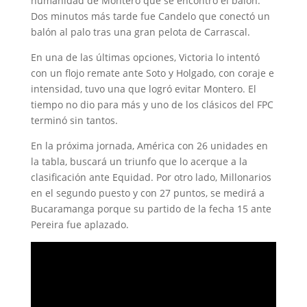
humanidad de Montero que se encontró el balón.
Dos minutos más tarde fue Candelo que conectó un
balón al palo tras una gran pelota de Carrascal.
En una de las últimas opciones, Victoria lo intentó
con un flojo remate ante Soto y Holgado, con coraje e
intensidad, tuvo una que logró evitar Montero. El
tiempo no dio para más y uno de los clásicos del FPC
terminó sin tantos.
En la próxima jornada, América con 26 unidades en
la tabla, buscará un triunfo que lo acerque a la
clasificación ante Equidad. Por otro lado, Millonarios
en el segundo puesto y con 27 puntos, se medirá a
Bucaramanga porque su partido de la fecha 15 ante
Pereira fue aplazado.