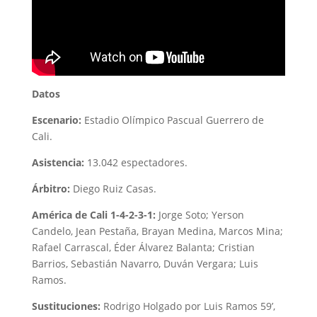
Datos
Escenario:
Estadio Olímpico Pascual Guerrero de
Cali.
Asistencia:
13.042 espectadores.
Árbitro:
Diego Ruiz Casas.
América de Cali 1-4-2-3-1:
Jorge Soto; Yerson
Candelo, Jean Pestaña, Brayan Medina, Marcos Mina;
Rafael Carrascal, Éder Álvarez Balanta; Cristian
Barrios, Sebastián Navarro, Duván Vergara; Luis
Ramos.
Sustituciones:
Rodrigo Holgado por Luis Ramos 59’,