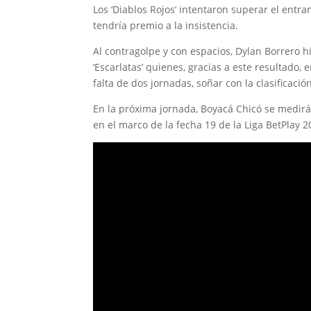
Los ‘Diablos Rojos’ intentaron superar el entra
tendría premio a la insistencia.
Al contragolpe y con espacios, Dylan Borrero hi
‘Escarlatas’ quienes, gracias a este resultado,
falta de dos jornadas, soñar con la clasificació
En la próxima jornada, Boyacá Chicó se medirá
en el marco de la fecha 19 de la Liga BetPlay 20