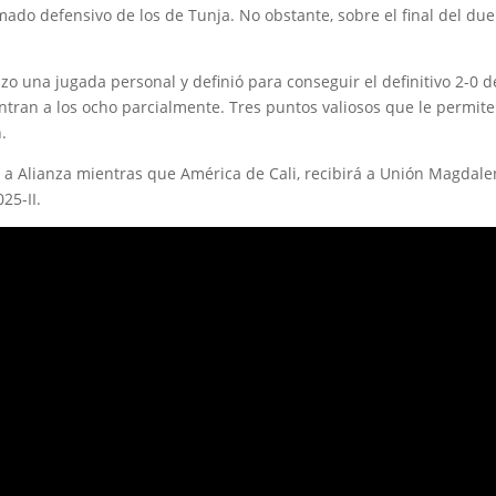
mado defensivo de los de Tunja. No obstante, sobre el final del due
zo una jugada personal y definió para conseguir el definitivo 2-0 d
 entran a los ocho parcialmente. Tres puntos valiosos que le permit
n.
 a Alianza mientras que América de Cali, recibirá a Unión Magdal
25-II.