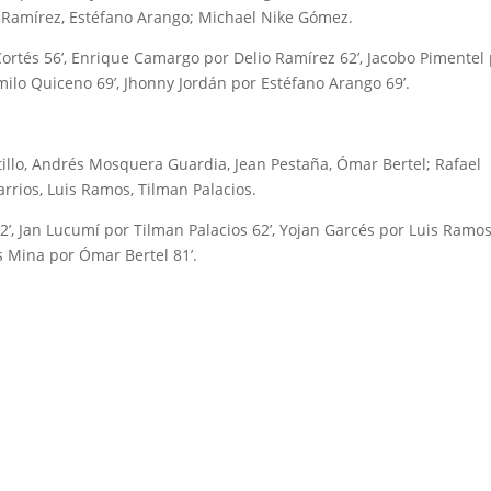
o Ramírez, Estéfano Arango; Michael Nike Gómez.
rtés 56’, Enrique Camargo por Delio Ramírez 62’, Jacobo Pimentel
lo Quiceno 69’, Jhonny Jordán por Estéfano Arango 69’.
tillo, Andrés Mosquera Guardia, Jean Pestaña, Ómar Bertel; Rafael
arrios, Luis Ramos, Tilman Palacios.
’, Jan Lucumí por Tilman Palacios 62’, Yojan Garcés por Luis Ramos 
s Mina por Ómar Bertel 81’.