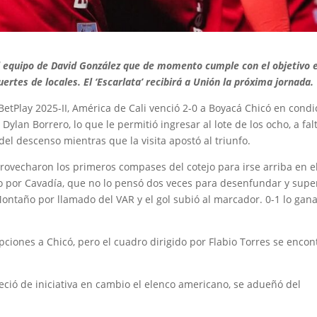
el equipo de David González que de momento cumple con el objetivo 
uertes de locales. El ‘Escarlata’ recibirá a Unión la próxima jornada.
BetPlay 2025-II, América de Cali venció 2-0 a Boyacá Chicó en condi
Dylan Borrero, lo que le permitió ingresar al lote de los ocho, a fal
 del descenso mientras que la visita apostó al triunfo.
aprovecharon los primeros compases del cotejo para irse arriba en e
o por Cavadía, que no lo pensó dos veces para desenfundar y supe
Montaño por llamado del VAR y el gol subió al marcador. 0-1 lo gan
pciones a Chicó, pero el cuadro dirigido por Flabio Torres se encon
ció de iniciativa en cambio el elenco americano, se adueñó del