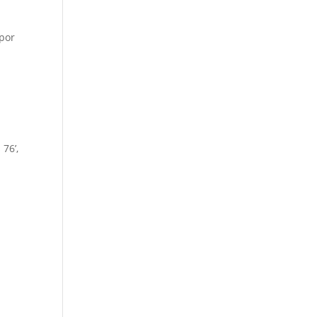
 por
76’,