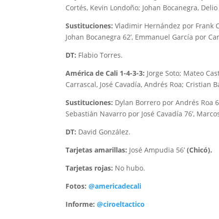
Cortés, Kevin Londoño; Johan Bocanegra, Deli
Sustituciones:
Vladimir Hernández por Frank Co
Johan Bocanegra 62’, Emmanuel García por Cami
DT:
Flabio Torres.
América de Cali 1-4-3-3:
Jorge Soto; Mateo Cas
Carrascal, José Cavadía, Andrés Roa; Cristian B
Sustituciones:
Dylan Borrero por Andrés Roa 62
Sebastián Navarro por José Cavadía 76’, Marco
DT:
David González.
Tarjetas amarillas:
José Ampudia 56’
(Chicó).
Tarjetas rojas:
No hubo.
Fotos:
@americadecali
Informe:
@ciroeltactico