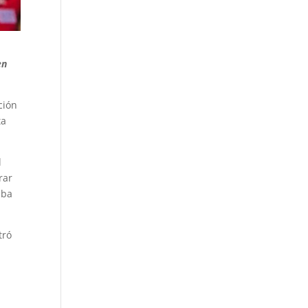
en
ción
ta
l
rar
aba
tró