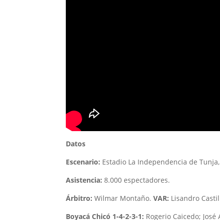
Datos
Escenario:
Estadio La Independencia de Tunja,
Asistencia:
8.000 espectadores.
Árbitro:
Wilmar Montaño.
VAR:
Lisandro Castil
Boyacá Chicó 1-4-2-3-1:
Rogerio Caicedo; José