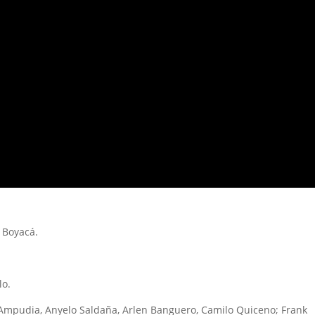
 Boyacá.
lo.
 Ampudia, Anyelo Saldaña, Arlen Banguero, Camilo Quiceno; Frank