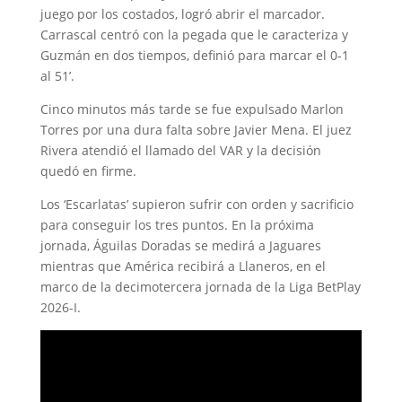
juego por los costados, logró abrir el marcador.
Carrascal centró con la pegada que le caracteriza y
Guzmán en dos tiempos, definió para marcar el 0-1
al 51’.
Cinco minutos más tarde se fue expulsado Marlon
Torres por una dura falta sobre Javier Mena. El juez
Rivera atendió el llamado del VAR y la decisión
quedó en firme.
Los ‘Escarlatas’ supieron sufrir con orden y sacrificio
para conseguir los tres puntos. En la próxima
jornada, Águilas Doradas se medirá a Jaguares
mientras que América recibirá a Llaneros, en el
marco de la decimotercera jornada de la Liga BetPlay
2026-I.