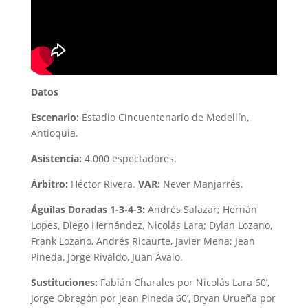
Datos
Escenario:
Estadio Cincuentenario de Medellín,
Antioquia.
Asistencia:
4.000 espectadores.
Árbitro:
Héctor Rivera.
VAR:
Never Manjarrés.
Águilas Doradas 1-3-4-3:
Andrés Salazar; Hernán
Lopes, Diego Hernández, Nicolás Lara; Dylan Lozano,
Frank Lozano, Andrés Ricaurte, Javier Mena; Jean
Pineda, Jorge Rivaldo, Juan Ávalo.
Sustituciones:
Fabián Charales por Nicolás Lara 60’,
Jorge Obregón por Jean Pineda 60’, Bryan Urueña por