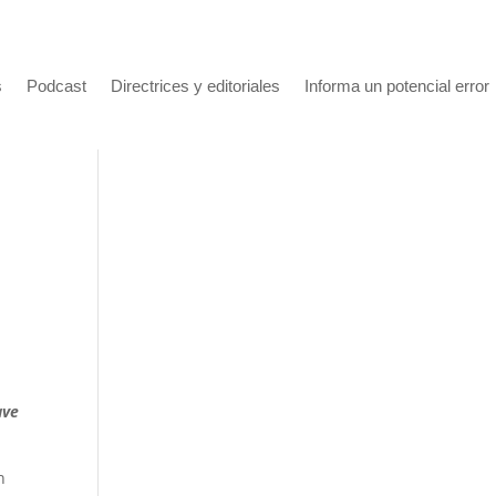
s
Podcast
Directrices y editoriales
Informa un potencial error
l
ave
n