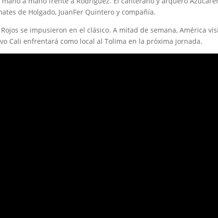
n mano a mano frente a Rodríguez. El canterano y arquero Azucare
emates de Holgado, JuanFer Quintero y compañía.
 Rojos se impusieron en el clásico. A mitad de semana, América vis
vo Cali enfrentará como local al Tolima en la próxima jornada.