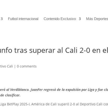
Futbol internacional
Contenido Exclusivo
Más Deporte
nfo tras superar al Cali 2-0 en e
tivo Cali
|
0 comments
ró al Verdiblanco. JuanFer regresó de la expulsión por Liga y fue cl
de clasificar.
 Liga BetPlay 2025-I, América de Cali superó 2-0 al Deportivo Cali co