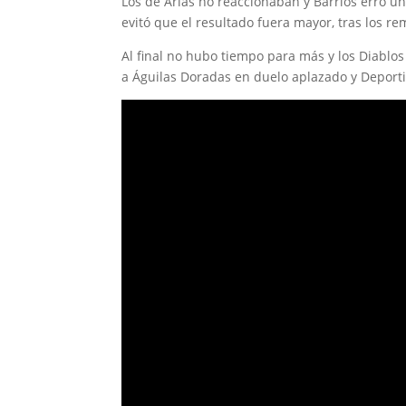
Los de Arias no reaccionaban y Barrios erró u
evitó que el resultado fuera mayor, tras los r
Al final no hubo tiempo para más y los Diablos
a Águilas Doradas en duelo aplazado y Deporti