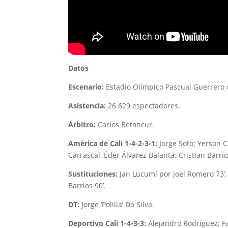
Datos
Escenario:
Estadio Olímpico Pascual Guerrero d
Asistencia:
26.629 espectadores.
Árbitro:
Carlos Betancur.
América de Cali 1-4-2-3-1:
Jorge Soto; Yerson 
Carrascal, Éder Álvarez Balanta; Cristian Barr
Sustituciones:
Jan Lucumí por Joel Romero 73’,
Barrios 90’.
DT:
Jorge ‘Polilla’ Da Silva.
Deportivo Cali 1-4-3-3:
Alejandro Rodríguez; F