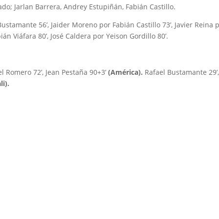
do; Jarlan Barrera, Andrey Estupiñán, Fabián Castillo.
stamante 56’, Jaider Moreno por Fabián Castillo 73’, Javier Reina 
án Viáfara 80’, José Caldera por Yeison Gordillo 80’.
oel Romero 72’, Jean Pestaña 90+3’
(América).
Rafael Bustamante 29’
li).