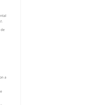
ntal
z.
o de
ron a
te