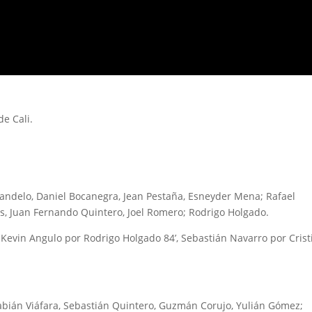
e Cali.
Candelo, Daniel Bocanegra, Jean Pestaña, Esneyder Mena; Rafael
ios, Juan Fernando Quintero, Joel Romero; Rodrigo Holgado.
 Kevin Angulo por Rodrigo Holgado 84’, Sebastián Navarro por Crist
abián Viáfara, Sebastián Quintero, Guzmán Corujo, Yulián Gómez;