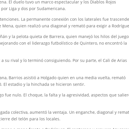
a. El duelo tuvo un marco espectacular y los Diablos Rojos
ro por Liga y dos por Sudamericana.
tenciones. La permanente conexión con los laterales fue trascende
e Mena, quien realizó una diagonal y remató para exigir a Rodrígue
iñán y la pelota quieta de Barrera, quien manejó los hilos del jueg
mejorando con el liderazgo futbolístico de Quintero, no encontró la
a su rival y lo terminó consiguiendo. Por su parte, el Cali de Arias
cana, Barrios asistió a Holgado quien en una media vuelta, remató
 El estadio y la hinchada se hicieron sentir.
ego fue nulo. El choque, la falta y la agresividad, aspectos que salie
 jugada colectiva, aumentó la ventaja. Un enganche, diagonal y rema
ierre del telón para los locales.