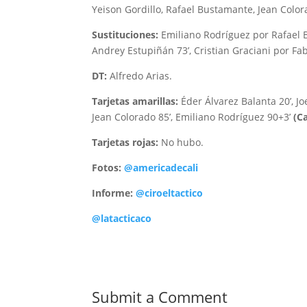
Yeison Gordillo, Rafael Bustamante, Jean Colora
Sustituciones:
Emiliano Rodríguez por Rafael Bu
Andrey Estupiñán 73’, Cristian Graciani por Fabi
DT:
Alfredo Arias.
Tarjetas amarillas:
Éder Álvarez Balanta 20’, J
Jean Colorado 85’, Emiliano Rodríguez 90+3’
(Ca
Tarjetas rojas:
No hubo.
Fotos:
@americadecali
Informe:
@ciroeltactico
@latacticaco
Submit a Comment