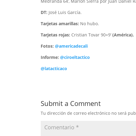
Medranda 64’, Marlon Sierra por Juan Daniel R
DT:
José Luis García.
Tarjetas amarillas:
No hubo.
Tarjetas rojas:
Cristian Tovar 90+9’
(América).
Fotos:
@americadecali
Informe:
@ciroeltactico
@latacticaco
Submit a Comment
Tu dirección de correo electrónico no será pub