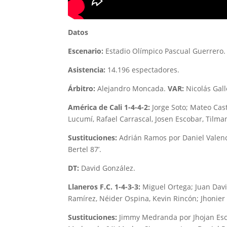
Datos
Escenario:
Estadio Olímpico Pascual Guerrero.
Asistencia:
14.196 espectadores.
Árbitro:
Alejandro Moncada.
VAR:
Nicolás Gall
América de Cali 1-4-4-2:
Jorge Soto; Mateo Cast
Lucumí, Rafael Carrascal, Josen Escobar, Tilma
Sustituciones:
Adrián Ramos por Daniel Valenc
Bertel 87’.
DT:
David González.
Llaneros F.C. 1-4-3-3:
Miguel Ortega; Juan Davi
Ramírez, Néider Ospina, Kevin Rincón; Jhonier 
Sustituciones:
Jimmy Medranda por Jhojan Escob