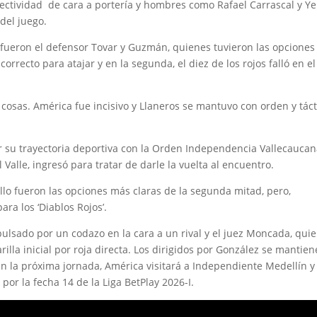
 efectividad de cara a portería y hombres como Rafael Carrascal y Y
del juego.
jo fueron el defensor Tovar y Guzmán, quienes tuvieron las opcione
orrecto para atajar y en la segunda, el diez de los rojos falló en el
osas. América fue incisivo y Llaneros se mantuvo con orden y táct
su trayectoria deportiva con la Orden Independencia Vallecaucan
Valle, ingresó para tratar de darle la vuelta al encuentro.
illo fueron las opciones más claras de la segunda mitad, pero,
ra los ‘Diablos Rojos’.
xpulsado por un codazo en la cara a un rival y el juez Moncada, qui
illa inicial por roja directa. Los dirigidos por González se mantie
En la próxima jornada, América visitará a Independiente Medellín y
por la fecha 14 de la Liga BetPlay 2026-I.