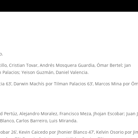
o.
illo, Cristian Tovar, Andrés Mosquera Guardia, Ómar Bertel; Jan
n Palacios; Yeison Guzmán, Daniel Valencia.
ia 63’, Darwin Machís por Tilman Palacios 63’, Marcos Mina por Ó
d Pertúz, Alejandro Moralez, Francisco Meza, Jhojan Escobar; Juan 
Blanco, Carlos Barreiro, Luis Miranda.
ar 26’, Kevin Caicedo por Jhonier Blanco 47’, Kelvin Osorio por J