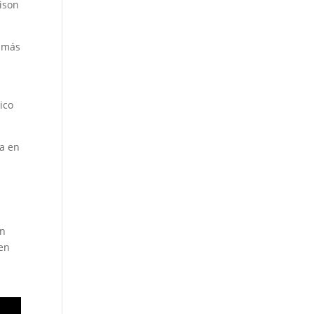
eison
s más
ico
a en
en
nen