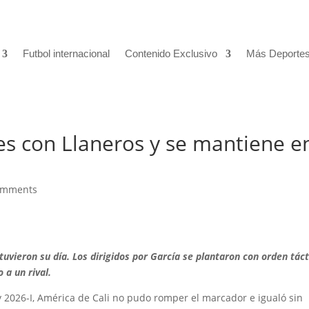
Futbol internacional
Contenido Exclusivo
Más Deporte
les con Llaneros y se mantiene e
omments
uvieron su día. Los dirigidos por García se plantaron con orden táct
 a un rival.
y 2026-I, América de Cali no pudo romper el marcador e igualó sin