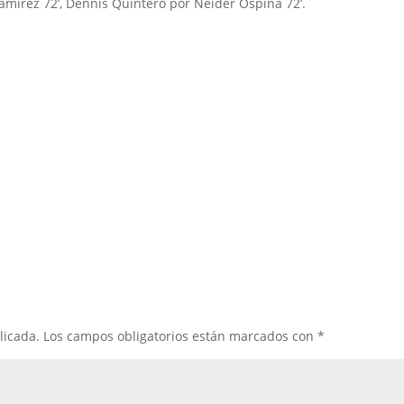
amírez 72’, Dennis Quintero por Néider Ospina 72’.
licada.
Los campos obligatorios están marcados con
*