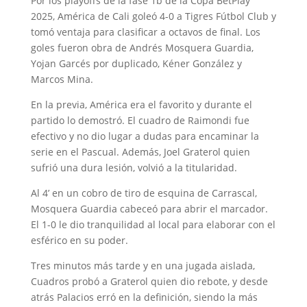
Por los playoffs de la fase 1b de la Copa BetPlay
2025, América de Cali goleó 4-0 a Tigres Fútbol Club y
tomó ventaja para clasificar a octavos de final. Los
goles fueron obra de Andrés Mosquera Guardia,
Yojan Garcés por duplicado, Kéner González y
Marcos Mina.
En la previa, América era el favorito y durante el
partido lo demostró. El cuadro de Raimondi fue
efectivo y no dio lugar a dudas para encaminar la
serie en el Pascual. Además, Joel Graterol quien
sufrió una dura lesión, volvió a la titularidad.
Al 4’ en un cobro de tiro de esquina de Carrascal,
Mosquera Guardia cabeceó para abrir el marcador.
El 1-0 le dio tranquilidad al local para elaborar con el
esférico en su poder.
Tres minutos más tarde y en una jugada aislada,
Cuadros probó a Graterol quien dio rebote, y desde
atrás Palacios erró en la definición, siendo la más