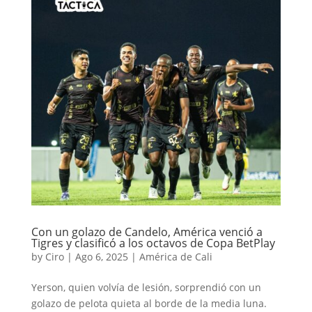
Con un golazo de Candelo, América venció a
Tigres y clasificó a los octavos de Copa BetPlay
by
Ciro
|
Ago 6, 2025
|
América de Cali
Yerson, quien volvía de lesión, sorprendió con un
golazo de pelota quieta al borde de la media luna.